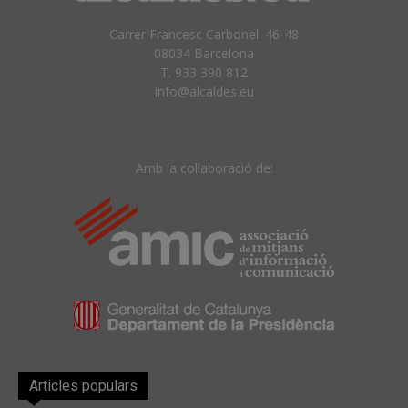
Carrer Francesc Carbonell 46-48
08034 Barcelona
T. 933 390 812
info@alcaldes.eu
Amb la col·laboració de:
Articles populars