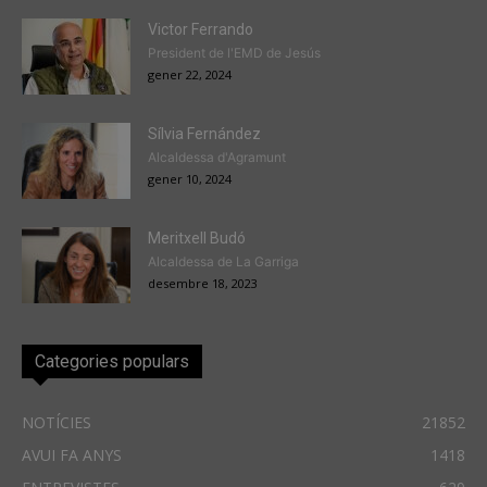
Victor Ferrando
President de l'EMD de Jesús
gener 22, 2024
Sílvia Fernández
Alcaldessa d'Agramunt
gener 10, 2024
Meritxell Budó
Alcaldessa de La Garriga
desembre 18, 2023
Categories populars
NOTÍCIES
21852
AVUI FA ANYS
1418