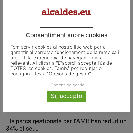
La Diputació de Barcelona dóna suport
econòmic als ajuntaments per fomentar...
Consentiment sobre cookies
març 1, 2018
Fem servir cookies al nostre lloc web per a
garantir el correcte funcionament de la mateixa i
oferir-li la experiència de navegació més
rellevant. Al clicar a "D'acord" accepta l'ús de
TOTES les cookies. També pot rebutjar o
configurar-les a "Opcions de gestió".
Opcions de gestió
Sí, accepto
Els parcs gestionats per l’AMB han reduit un
34% el seu...