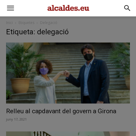
Inici
Etiquetes
Delegació
Etiqueta: delegació
Relleu al capdavant del govern a Girona
juny 17, 2021