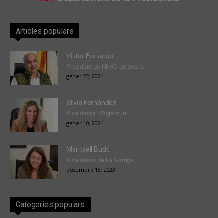
Articles populars
Victor Ferrando
President de l'EMD de Jesús
gener 22, 2024
Sílvia Fernández
Alcaldessa d'Agramunt
gener 10, 2024
Meritxell Budó
Alcaldessa de La Garriga
desembre 18, 2023
Categories populars