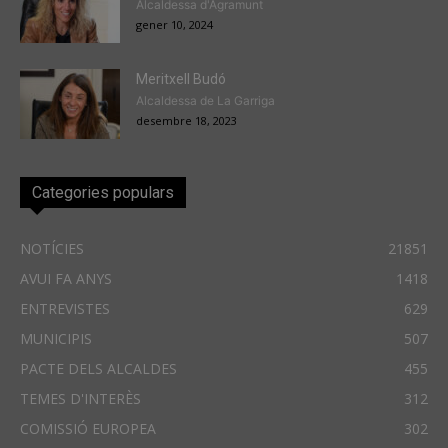
Alcaldessa d'Agramunt
gener 10, 2024
Meritxell Budó
Alcaldessa de La Garriga
desembre 18, 2023
Categories populars
NOTÍCIES
21851
AVUI FA ANYS
1418
ENTREVISTES
629
MUNICIPIS
507
PACTE DELS ALCALDES
455
TEMES D'INTERÈS
312
COMISSIÓ EUROPEA
302