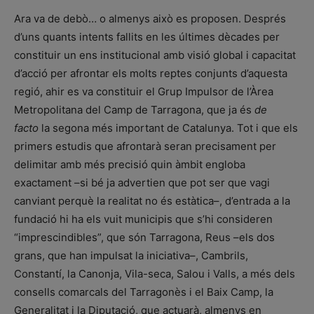
Ara va de debò… o almenys això es proposen. Després
d’uns quants intents fallits en les últimes dècades per
constituir un ens institucional amb visió global i capacitat
d’acció per afrontar els molts reptes conjunts d’aquesta
regió, ahir es va constituir el Grup Impulsor de l’Àrea
Metropolitana del Camp de Tarragona, que ja és
de
facto
la segona més important de Catalunya. Tot i que els
primers estudis que afrontarà seran precisament per
delimitar amb més precisió quin àmbit engloba
exactament –si bé ja advertien que pot ser que vagi
canviant perquè la realitat no és estàtica–, d’entrada a la
fundació hi ha els vuit municipis que s’hi consideren
“imprescindibles”, que són Tarragona, Reus –els dos
grans, que han impulsat la iniciativa–, Cambrils,
Constantí, la Canonja, Vila-seca, Salou i Valls, a més dels
consells comarcals del Tarragonès i el Baix Camp, la
Generalitat i la Diputació, que actuarà, almenys en