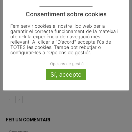
Consentiment sobre cookies
La UE activa les primeres obligacions
de transparència de la Llei d’IA que
Fem servir cookies al nostre lloc web per a
afecten els ajuntaments
garantir el correcte funcionament de la mateixa i
oferir-li la experiència de navegació més
rellevant. Al clicar a "D'acord" accepta l'ús de
El Pla de Barris mobilitza 117 municipis
TOTES les cookies. També pot rebutjar o
catalans per impulsar la regeneració
configurar-les a "Opcions de gestió".
urbana
Opcions de gestió
TESTAREG reforça la cooperació
Sí, accepto
transfronterera per impulsar el relleu
generacional al camp
FER UN COMENTARI