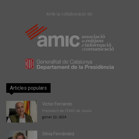
Amb la col·laboració de:
Articles populars
Victor Ferrando
President de l'EMD de Jesús
gener 22, 2024
Sílvia Fernández