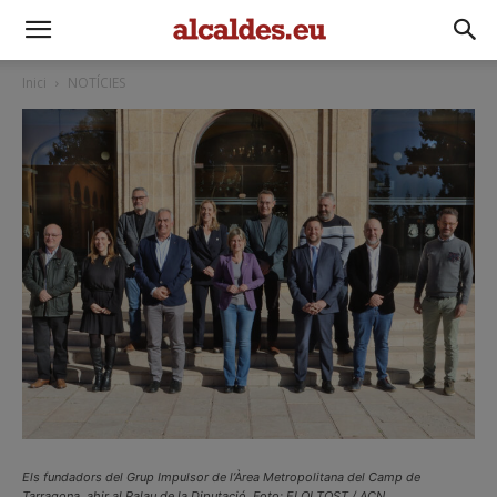
Inici
NOTÍCIES
Els fundadors del Grup Impulsor de l’Àrea Metropolitana del Camp de
Tarragona, ahir al Palau de la Diputació. Foto: ELOI TOST / ACN.