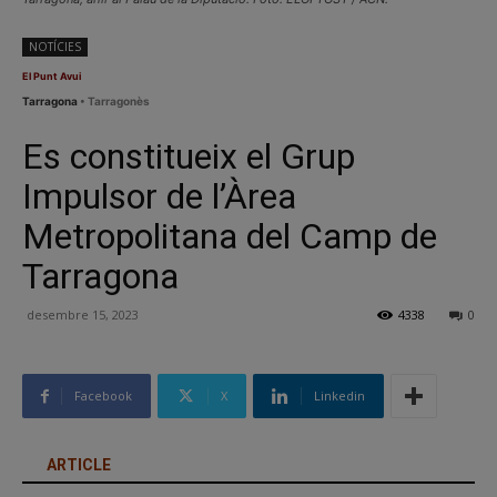
NOTÍCIES
El Punt Avui
Tarragona
• Tarragonès
Es constitueix el Grup
Impulsor de l’Àrea
Metropolitana del Camp de
Tarragona
desembre 15, 2023
4338
0
Facebook
X
Linkedin
ARTICLE