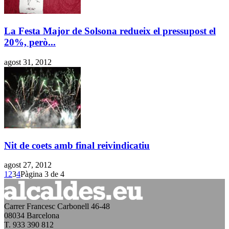
La Festa Major de Solsona redueix el pressupost el
20%, però...
agost 31, 2012
Nit de coets amb final reivindicatiu
agost 27, 2012
1
2
3
4
Pàgina 3 de 4
Carrer Francesc Carbonell 46-48
08034 Barcelona
T. 933 390 812