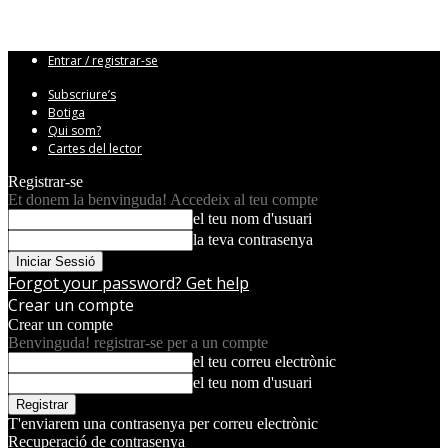
Entrar / registrar-se
Subscriure’s
Botiga
Qui som?
Cartes del lector
Registrar-se
Et donem la benvinguda! Accedeix al teu compte
el teu nom d'usuari
la teva contrasenya
Forgot your password? Get help
Crear un compte
Crear un compte
Benvinguda! registrar-se per a un compte
el teu correu electrònic
el teu nom d'usuari
T'enviarem una contrasenya per correu electrònic
Recuperació de contrasenya