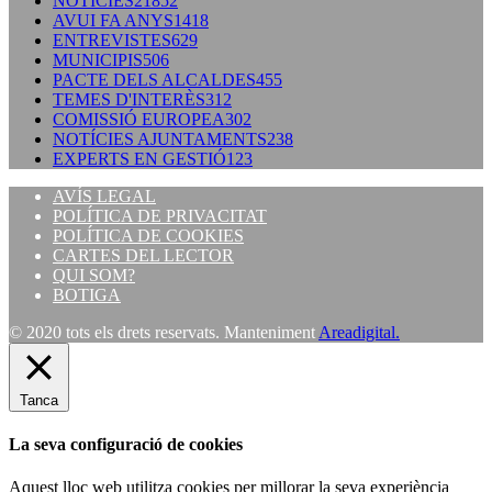
NOTÍCIES
21852
AVUI FA ANYS
1418
ENTREVISTES
629
MUNICIPIS
506
PACTE DELS ALCALDES
455
TEMES D'INTERÈS
312
COMISSIÓ EUROPEA
302
NOTÍCIES AJUNTAMENTS
238
EXPERTS EN GESTIÓ
123
AVÍS LEGAL
POLÍTICA DE PRIVACITAT
POLÍTICA DE COOKIES
CARTES DEL LECTOR
QUI SOM?
BOTIGA
© 2020 tots els drets reservats. Manteniment
Areadigital.
Tanca
La seva configuració de cookies
Aquest lloc web utilitza cookies per millorar la seva experiència