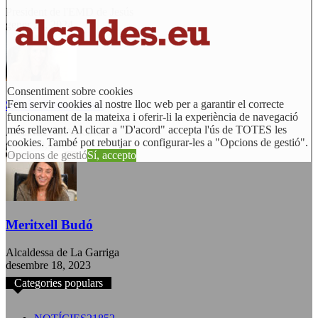
President de l'EMD de Jesús
gener 22, 2024
Consentiment sobre cookies
Sílvia Fernández
Fem servir cookies al nostre lloc web per a garantir el correcte
funcionament de la mateixa i oferir-li la experiència de navegació
més rellevant. Al clicar a "D'acord" accepta l'ús de TOTES les
Alcaldessa d'Agramunt
cookies. També pot rebutjar o configurar-les a "Opcions de gestió".
gener 10, 2024
Opcions de gestió
Sí, accepto
Meritxell Budó
Alcaldessa de La Garriga
desembre 18, 2023
Categories populars