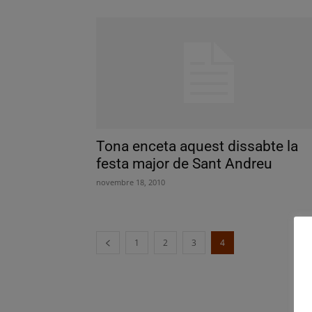
Tona enceta aquest dissabte la
festa major de Sant Andreu
novembre 18, 2010
1
2
3
4