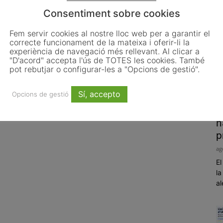
Consentiment sobre cookies
Fem servir cookies al nostre lloc web per a garantir el
correcte funcionament de la mateixa i oferir-li la
experiència de navegació més rellevant. Al clicar a
"D'acord" accepta l'ús de TOTES les cookies. També
pot rebutjar o configurar-les a "Opcions de gestió".
Sí, accepto
Opcions de gestió
P
h
p
ag
El
la
al