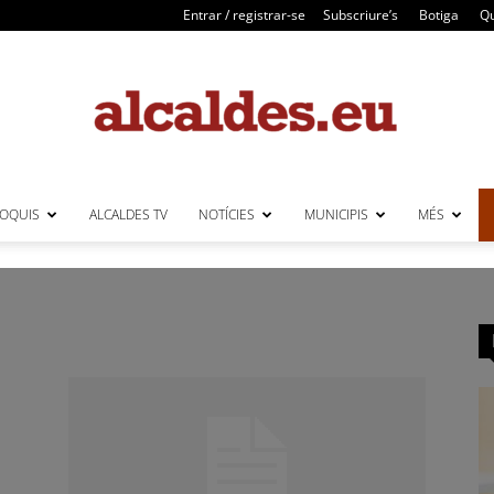
Entrar / registrar-se
Subscriure’s
Botiga
Qu
LOQUIS
ALCALDES TV
NOTÍCIES
MUNICIPIS
MÉS
Alcaldes