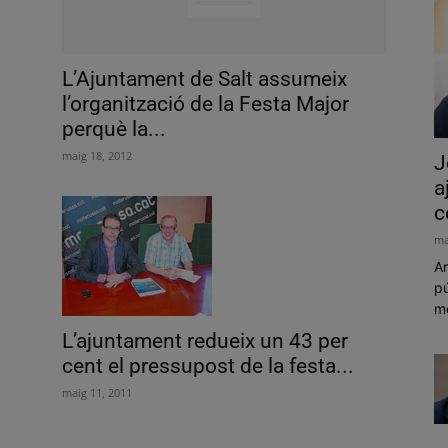
L’Ajuntament de Salt assumeix
l’organització de la Festa Major
perquè la...
maig 18, 2012
J
a
c
ma
Am
pú
mó
L’ajuntament redueix un 43 per
cent el pressupost de la festa...
maig 11, 2011