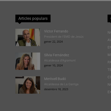
Articles populars
Victor Ferrando
N
President de l'EMD de Jesús
A
gener 22, 2024
E
M
Sílvia Fernández
Alcaldessa d'Agramunt
P
gener 10, 2024
T
C
Meritxell Budó
N
Alcaldessa de La Garriga
desembre 18, 2023
E