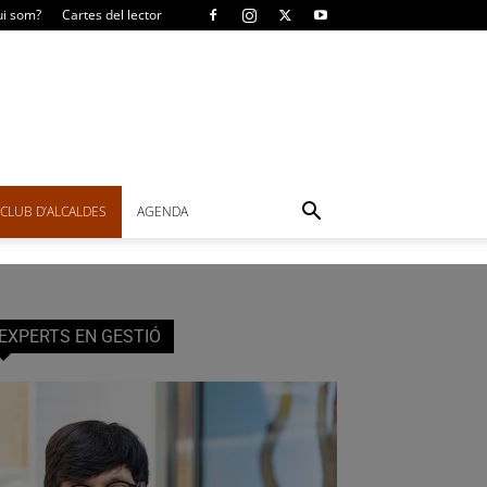
i som?
Cartes del lector
CLUB D’ALCALDES
AGENDA
EXPERTS EN GESTIÓ