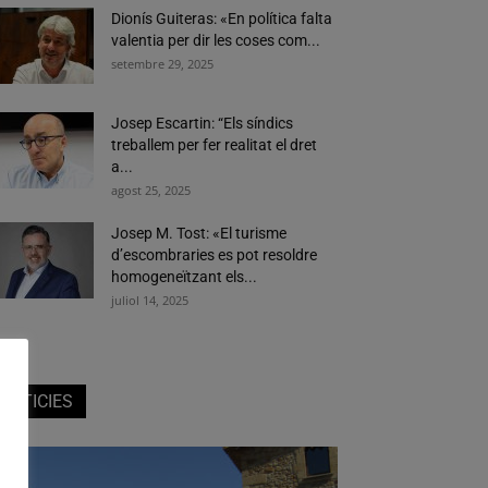
Dionís Guiteras: «En política falta
valentia per dir les coses com...
setembre 29, 2025
Josep Escartin: “Els síndics
treballem per fer realitat el dret
a...
agost 25, 2025
Josep M. Tost: «El turisme
d’escombraries es pot resoldre
homogeneïtzant els...
juliol 14, 2025
NOTICIES