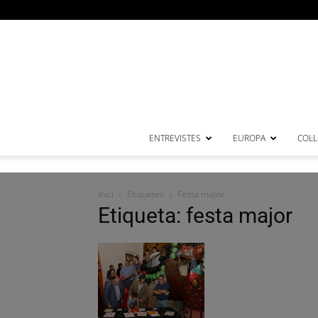
ENTREVISTES
EUROPA
COL·
Inici
Etiquetes
Festa major
Etiqueta: festa major