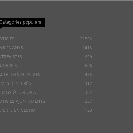
Categories populars
OTÍCIES
21852
VUI FA ANYS
1418
NTREVISTES
629
UNICIPIS
506
ACTE DELS ALCALDES
455
EMES D'INTERÈS
312
OMISSIÓ EUROPEA
302
OTÍCIES AJUNTAMENTS
237
XPERTS EN GESTIÓ
123