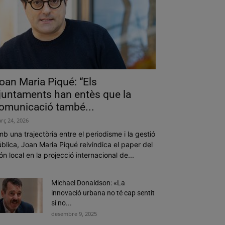
oan Maria Piqué: “Els
juntaments han entès que la
omunicació també...
rç 24, 2026
b una trajectòria entre el periodisme i la gestió
blica, Joan Maria Piqué reivindica el paper del
n local en la projecció internacional de...
Michael Donaldson: «La
innovació urbana no té cap sentit
si no...
desembre 9, 2025