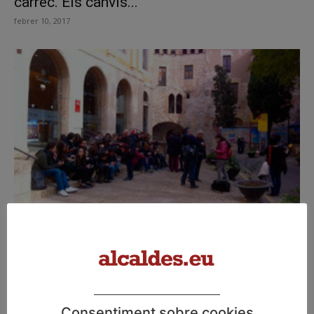
càrrec. Els canvis...
febrer 10, 2017
La ruta pedagògica ‘Els llocs de la memòria’
apropa la història...
juliol 14, 2016
Consentiment sobre cookies