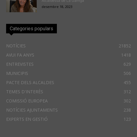
Alcaldessa de La Garriga
desembre 18, 2023
Categories populars
NOTÍCIES
21852
AVUI FA ANYS
1418
ENTREVISTES
629
MUNICIPIS
506
PACTE DELS ALCALDES
455
TEMES D'INTERÈS
312
COMISSIÓ EUROPEA
302
NOTÍCIES AJUNTAMENTS
238
EXPERTS EN GESTIÓ
123