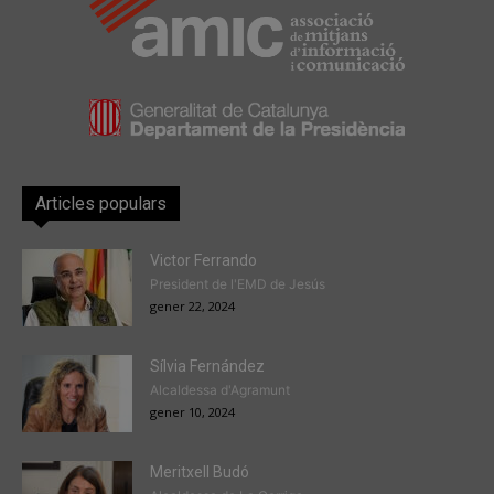
Articles populars
Victor Ferrando
President de l'EMD de Jesús
gener 22, 2024
Sílvia Fernández
Alcaldessa d'Agramunt
gener 10, 2024
Meritxell Budó