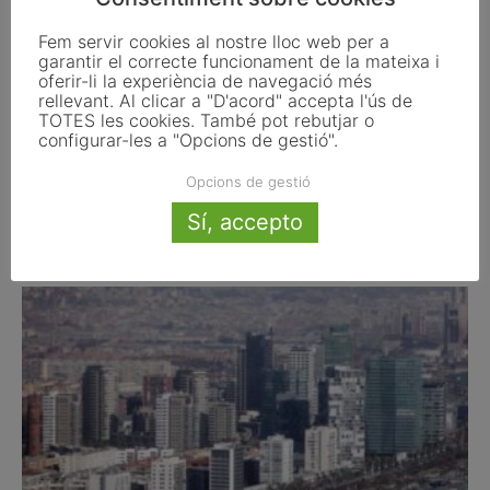
Fem servir cookies al nostre lloc web per a
garantir el correcte funcionament de la mateixa i
oferir-li la experiència de navegació més
rellevant. Al clicar a "D'acord" accepta l'ús de
TOTES les cookies. També pot rebutjar o
configurar-les a "Opcions de gestió".
Opcions de gestió
16 de març del 2013
Sí, accepto
març 16, 2013