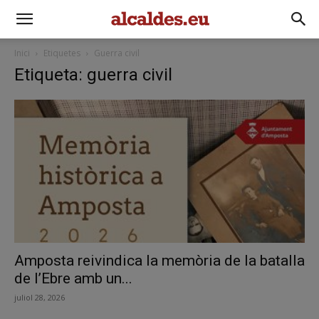
Inici
Etiquetes
Guerra civil
Etiqueta: guerra civil
Amposta reivindica la memòria de la batalla
de l’Ebre amb un...
juliol 28, 2026