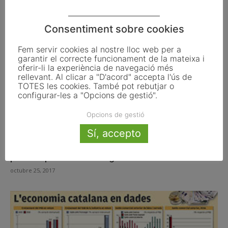
Consentiment sobre cookies
Fem servir cookies al nostre lloc web per a
garantir el correcte funcionament de la mateixa i
oferir-li la experiència de navegació més
rellevant. Al clicar a "D'acord" accepta l'ús de
TOTES les cookies. També pot rebutjar o
configurar-les a "Opcions de gestió".
Opcions de gestió
Sí, accepto
Mil juristes consideren Sànchez i Cuixart
presos polítics i n’exigeixen l’alliberament
octubre 25, 2017