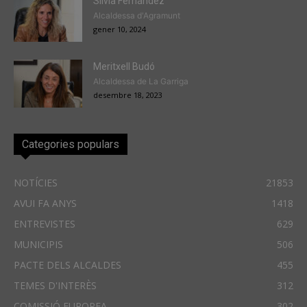
Sílvia Fernández
Alcaldessa d'Agramunt
gener 10, 2024
Meritxell Budó
Alcaldessa de La Garriga
desembre 18, 2023
Categories populars
NOTÍCIES
21853
AVUI FA ANYS
1418
ENTREVISTES
629
MUNICIPIS
506
PACTE DELS ALCALDES
455
TEMES D'INTERÈS
312
COMISSIÓ EUROPEA
302