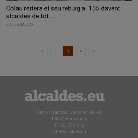
Colau reitera el seu rebuig al 155 davant
alcaldes de tot...
octubre 23, 2017
2
3
4
Carrer Francesc Carbonell 46-48
08034 Barcelona
T. 933 390 812
info@alcaldes.eu