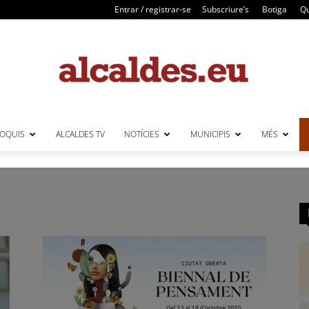
Entrar / registrar-se
Subscriure’s
Botiga
Qu
LOQUIS
ALCALDES TV
NOTÍCIES
MUNICIPIS
MÉS
Alcaldes