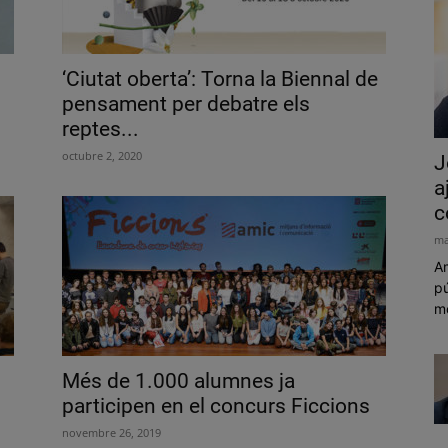
‘Ciutat oberta’: Torna la Biennal de
pensament per debatre els
reptes...
octubre 2, 2020
J
a
c
ma
Am
pú
mó
Més de 1.000 alumnes ja
participen en el concurs Ficcions
novembre 26, 2019