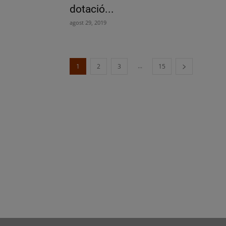
dotació...
agost 29, 2019
...
1
2
3
15