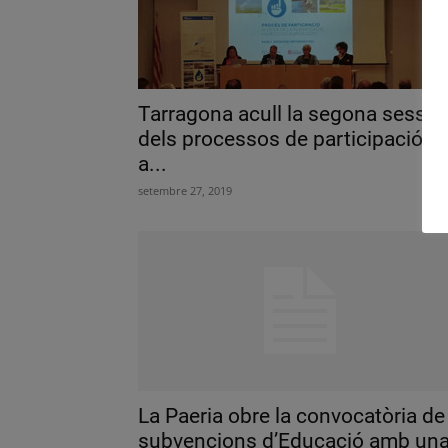
Tarragona acull la segona sessió
dels processos de participació p
a...
setembre 27, 2019
La Paeria obre la convocatòria de
subvencions d’Educació amb un