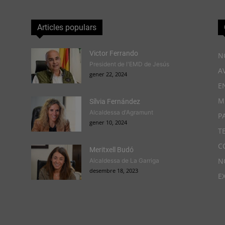
Articles populars
Victor Ferrando
N
President de l'EMD de Jesús
A
gener 22, 2024
E
M
Sílvia Fernández
Alcaldessa d'Agramunt
P
gener 10, 2024
T
C
Meritxell Budó
N
Alcaldessa de La Garriga
desembre 18, 2023
E