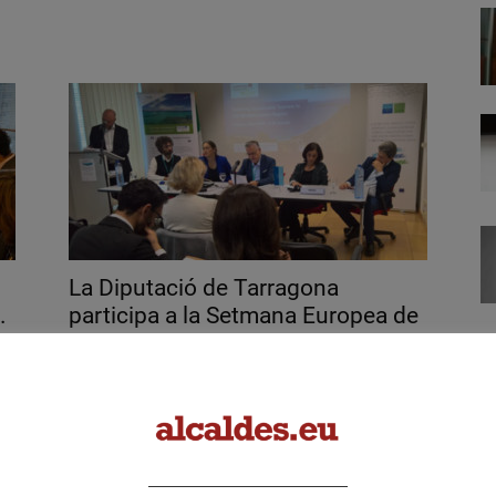
La Diputació de Tarragona
.
participa a la Setmana Europea de
les...
octubre 10, 2019