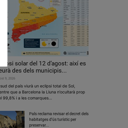
clipsi solar del 12 d’agost: així es
eurà des dels municipis...
ost 9, 2026
 sud del país viurà un eclipsi total de Sol,
ntre que a Barcelona la Lluna n’ocultarà prop
l 99,8% i a les comarques...
Pals reclama revisar el decret dels
habitatges d’ús turístic per
preservar...