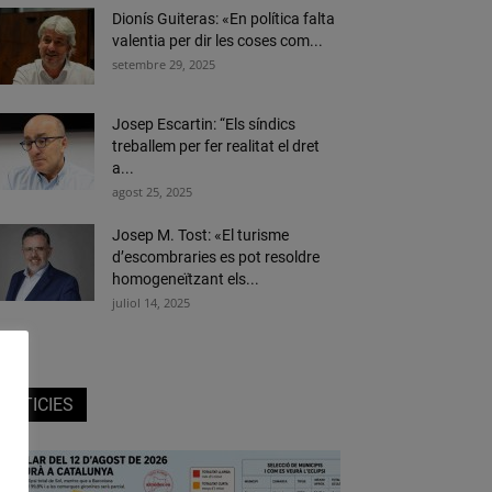
Dionís Guiteras: «En política falta
valentia per dir les coses com...
setembre 29, 2025
Josep Escartin: “Els síndics
treballem per fer realitat el dret
a...
agost 25, 2025
Josep M. Tost: «El turisme
d’escombraries es pot resoldre
homogeneïtzant els...
juliol 14, 2025
NOTICIES