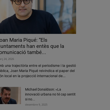
oan Maria Piqué: “Els
juntaments han entès que la
omunicació també...
rç 24, 2026
b una trajectòria entre el periodisme i la gestió
blica, Joan Maria Piqué reivindica el paper del
n local en la projecció internacional de...
Michael Donaldson: «La
innovació urbana no té cap sentit
si no...
desembre 9, 2025