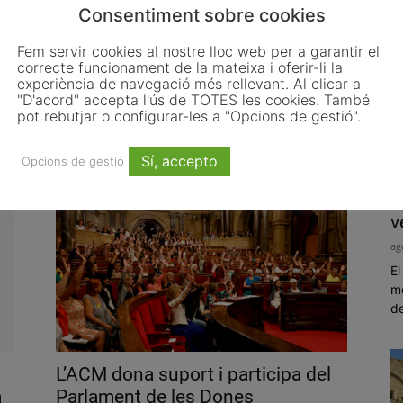
Consentiment sobre cookies
Fem servir cookies al nostre lloc web per a garantir el
correcte funcionament de la mateixa i oferir-li la
experiència de navegació més rellevant. Al clicar a
"D'acord" accepta l'ús de TOTES les cookies. També
Girona acull la primera sessió dels
pot rebutjar o configurar-les a "Opcions de gestió".
er
processos de participació per a...
setembre 20, 2019
Sí, accepto
Opcions de gestió
E
v
ag
El
me
de
L’ACM dona suport i participa del
a
Parlament de les Dones