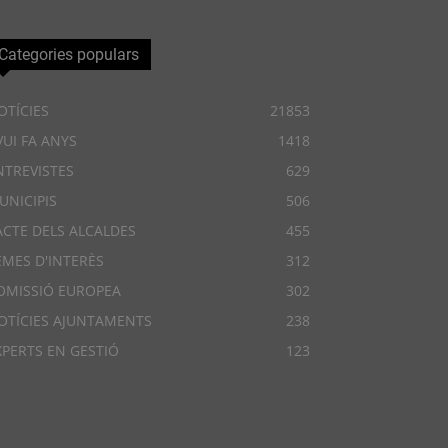
Categories populars
OTÍCIES
21853
VUI FA ANYS
1418
NTREVISTES
629
UNICIPIS
506
ACTE DELS ALCALDES
455
EMES D'INTERÈS
312
OMISSIÓ EUROPEA
302
OTÍCIES AJUNTAMENTS
238
XPERTS EN GESTIÓ
123