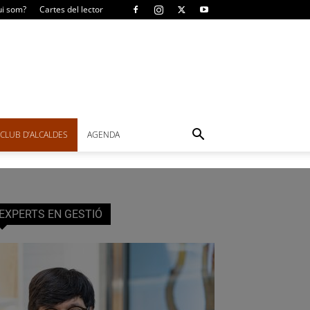
i som?
Cartes del lector
CLUB D’ALCALDES
AGENDA
EXPERTS EN GESTIÓ