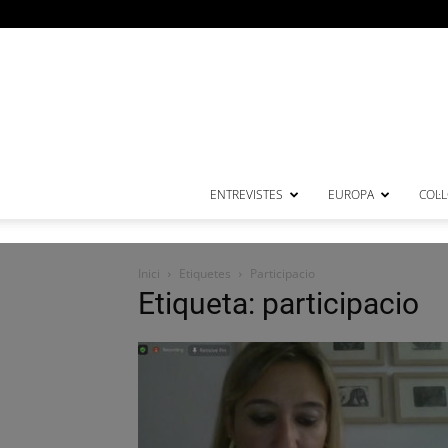
ENTREVISTES
EUROPA
COL·
Inici
Etiquetes
Participacio
Etiqueta: participacio