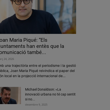
oan Maria Piqué: “Els
juntaments han entès que la
omunicació també...
rç 24, 2026
b una trajectòria entre el periodisme i la gestió
blica, Joan Maria Piqué reivindica el paper del
n local en la projecció internacional de...
Michael Donaldson: «La
innovació urbana no té cap sentit
si no...
desembre 9, 2025