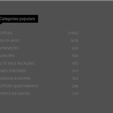
Categories populars
OTÍCIES
21852
VUI FA ANYS
1418
NTREVISTES
629
UNICIPIS
506
ACTE DELS ALCALDES
455
EMES D'INTERÈS
312
OMISSIÓ EUROPEA
302
OTÍCIES AJUNTAMENTS
238
XPERTS EN GESTIÓ
123