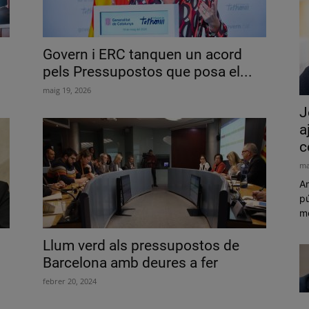
Govern i ERC tanquen un acord
pels Pressupostos que posa el...
maig 19, 2026
J
a
c
ma
Am
pú
mó
Llum verd als pressupostos de
Barcelona amb deures a fer
febrer 20, 2024