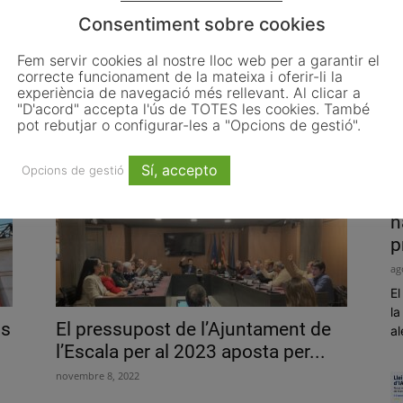
Consentiment sobre cookies
La consellera Vilagrà anuncia uns
Fem servir cookies al nostre lloc web per a garantir el
correcte funcionament de la mateixa i oferir-li la
00
pressupostos «expansius» i amb
experiència de navegació més rellevant. Al clicar a
4.000 milions...
"D'acord" accepta l'ús de TOTES les cookies. També
pot rebutjar o configurar-les a "Opcions de gestió".
febrer 1, 2023
Sí, accepto
Opcions de gestió
P
h
p
ag
El
la
ls
El pressupost de l’Ajuntament de
al
l’Escala per al 2023 aposta per...
novembre 8, 2022