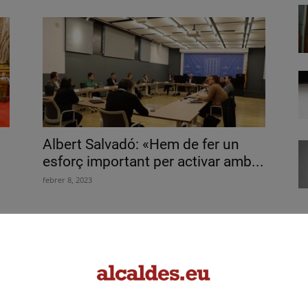
Albert Salvadó: «Hem de fer un
esforç important per activar amb...
febrer 8, 2023