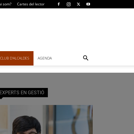
i som?
Cartes del lector
CLUB D’ALCALDES
AGENDA
EXPERTS EN GESTIÓ