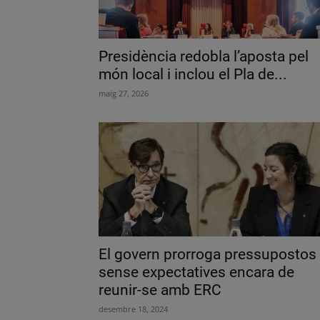
Presidència redobla l’aposta pel
món local i inclou el Pla de...
maig 27, 2026
El govern prorroga pressupostos
sense expectatives encara de
reunir-se amb ERC
desembre 18, 2024