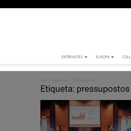
ENTREVISTES
EUROPA
COL·
Inici
Etiquetes
Pressupostos
Etiqueta: pressupostos