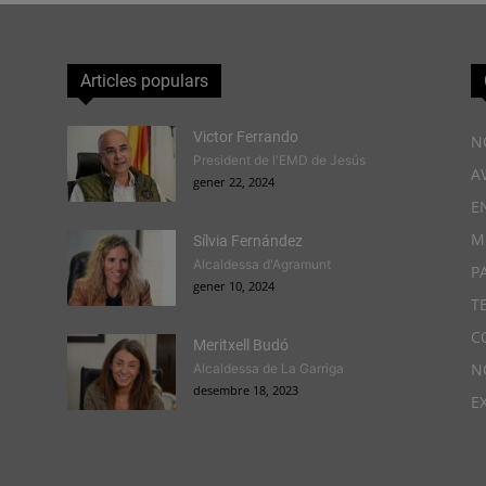
Articles populars
Victor Ferrando
N
President de l'EMD de Jesús
A
gener 22, 2024
E
M
Sílvia Fernández
Alcaldessa d'Agramunt
P
gener 10, 2024
T
C
Meritxell Budó
N
Alcaldessa de La Garriga
desembre 18, 2023
E