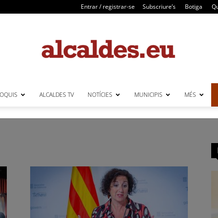
Entrar / registrar-se
Subscriure’s
Botiga
Qu
LOQUIS
ALCALDES TV
NOTÍCIES
MUNICIPIS
MÉS
Alcaldes