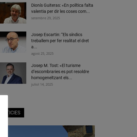
Dionís Guiteras: «En política falta
valentia per dir les coses com...
setembre 29, 2025
Josep Escartin: “Els síndics
treballem per fer realitat el dret
a...
agost 25, 2025
Josep M. Tost: «El turisme
d’escombraries es pot resoldre
homogeneïtzant els...
juliol 14, 2025
NOTICIES