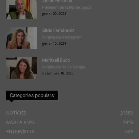
Victor Ferrando
President de l'EMD de Jesús
gener 22, 2024
Sílvia Fernández
Alcaldessa d'Agramunt
gener 10, 2024
Meritxell Budó
Alcaldessa de La Garriga
desembre 18, 2023
Categories populars
NOTÍCIES
21853
AVUI FA ANYS
1418
ENTREVISTES
629