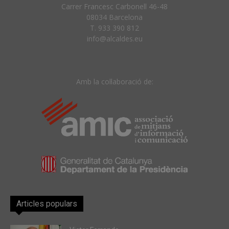
Carrer Francesc Carbonell 46-48
08034 Barcelona
T. 933 390 812
info@alcaldes.eu
Amb la col·laboració de:
Articles populars