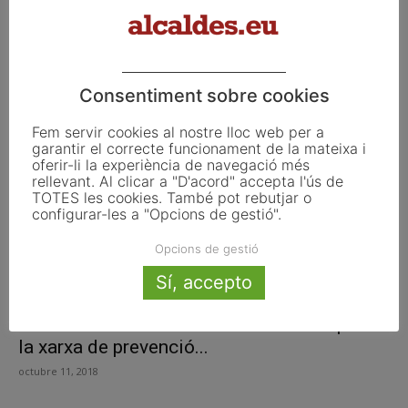
Trobada de Rosa Maria Perelló amb els
dirigents municipals de la...
abril 9, 2019
Consentiment sobre cookies
Fem servir cookies al nostre lloc web per a
garantir el correcte funcionament de la mateixa i
oferir-li la experiència de navegació més
rellevant. Al clicar a "D'acord" accepta l'ús de
TOTES les cookies. També pot rebutjar o
configurar-les a "Opcions de gestió".
Opcions de gestió
Sí, accepto
Manresa acollirà la trobada de municipis de
la xarxa de prevenció...
octubre 11, 2018