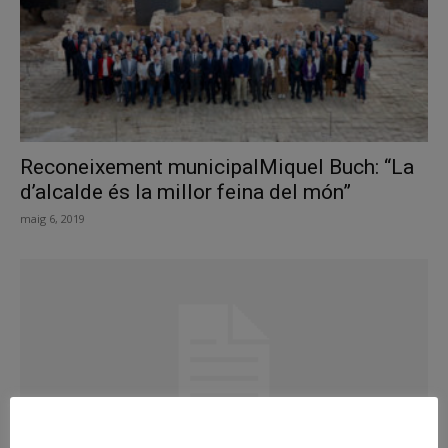
Reconeixement municipalMiquel Buch: “La
d’alcalde és la millor feina del món”
maig 6, 2019