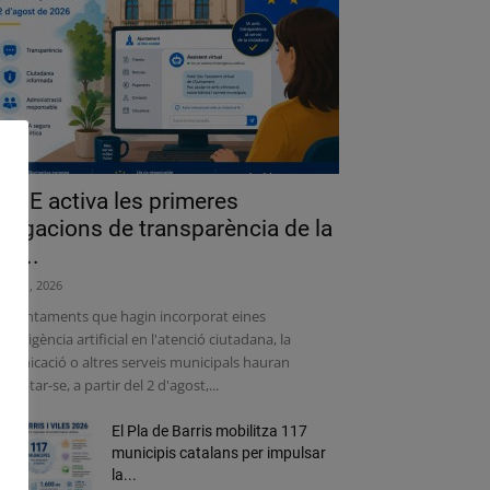
a UE activa les primeres
bligacions de transparència de la
lei...
liol 31, 2026
s ajuntaments que hagin incorporat eines
intel·ligència artificial en l'atenció ciutadana, la
municació o altres serveis municipals hauran
adaptar-se, a partir del 2 d'agost,...
El Pla de Barris mobilitza 117
municipis catalans per impulsar
la...