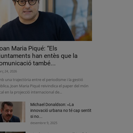
oan Maria Piqué: “Els
juntaments han entès que la
omunicació també...
rç 24, 2026
b una trajectòria entre el periodisme i la gestió
blica, Joan Maria Piqué reivindica el paper del món
cal en la projecció internacional de...
Michael Donaldson: «La
innovació urbana no té cap sentit
si no...
desembre 9, 2025