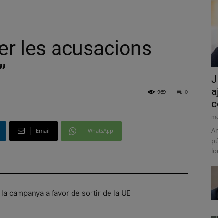
 per les acusacions
”
J
a
969
0
c
ma
Am
Email
WhatsApp
pú
lo
 la campanya a favor de sortir de la UE