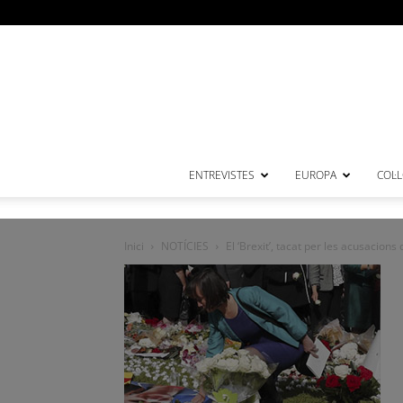
ENTREVISTES
EUROPA
COL·
Inici
NOTÍCIES
El ‘Brexit’, tacat per les acusacions 