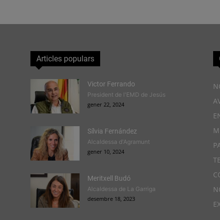
Articles populars
Victor Ferrando
N
President de l'EMD de Jesús
A
gener 22, 2024
E
M
Sílvia Fernández
Alcaldessa d'Agramunt
P
gener 10, 2024
T
C
Meritxell Budó
N
Alcaldessa de La Garriga
desembre 18, 2023
E