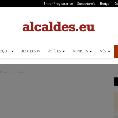
Entrar / registrar-se
Subscriure’s
Botiga
Qu
LOQUIS
ALCALDES TV
NOTÍCIES
MUNICIPIS
MÉS
Alcaldes
d’“odi i xenofòbia”