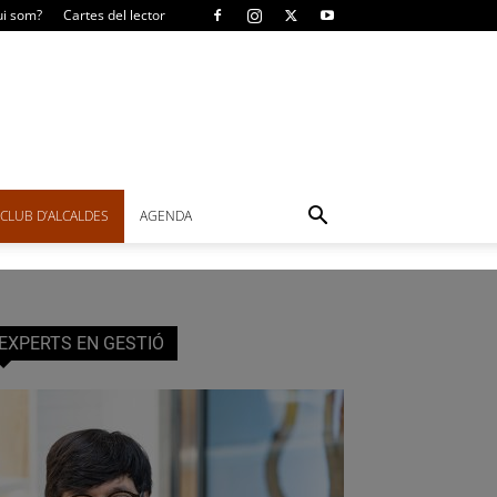
i som?
Cartes del lector
CLUB D’ALCALDES
AGENDA
EXPERTS EN GESTIÓ