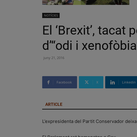
NOTÍCIES
El ‘Brexit’, tacat
d’“odi i xenofòbia
juny 21, 2016
Facebook
X
Linkedin
ARTICLE
L’expresidenta del Partit Conservador deixa