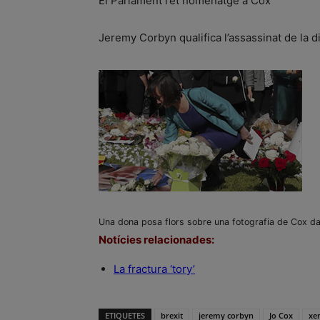
El Parlament ret homenatge a Cox
Jeremy Corbyn qualifica l’assassinat de la di
Una dona posa flors sobre una fotografia de Cox dav
Notícies relacionades:
La fractura ‘tory’
ETIQUETES
brexit
jeremy corbyn
Jo Cox
xe