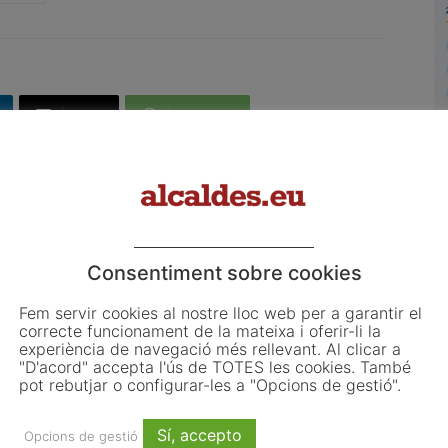
Email
WhatsApp
L
o
Article següent
L
t,
Campanya de la Diputació de Barcelona «Cuida
les platges i cuida’t tu!»
ju
Consentiment sobre cookies
El
d'
Fem servir cookies al nostre lloc web per a garantir el
correcte funcionament de la mateixa i oferir-li la
co
experiència de navegació més rellevant. Al clicar a
d'
"D'acord" accepta l'ús de TOTES les cookies. També
pot rebutjar o configurar-les a "Opcions de gestió".
Sí, accepto
Opcions de gestió