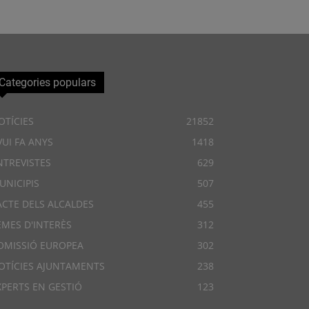
Categories populars
OTÍCIES
21852
VUI FA ANYS
1418
NTREVISTES
629
UNICIPIS
507
ACTE DELS ALCALDES
455
EMES D'INTERÈS
312
OMISSIÓ EUROPEA
302
OTÍCIES AJUNTAMENTS
238
XPERTS EN GESTIÓ
123