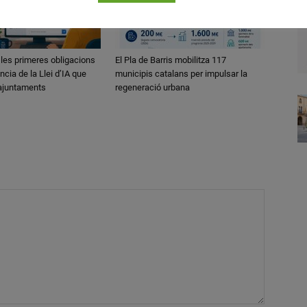
 les primeres obligacions
El Pla de Barris mobilitza 117
ncia de la Llei d’IA que
municipis catalans per impulsar la
 ajuntaments
regeneració urbana