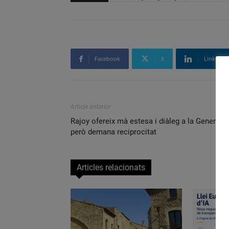
Facebook
X
Linkedin
Article anterior
Rajoy ofereix mà estesa i diàleg a la Generalita
però demana reciprocitat
Articles relacionats