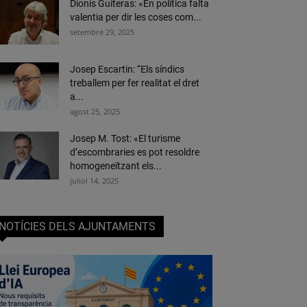
Dionís Guiteras: «En política falta
valentia per dir les coses com...
setembre 29, 2025
Josep Escartin: “Els síndics
treballem per fer realitat el dret
a...
agost 25, 2025
Josep M. Tost: «El turisme
d’escombraries es pot resoldre
homogeneïtzant els...
juliol 14, 2025
NOTÍCIES DELS AJUNTAMENTS