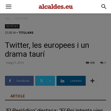
Inici
NOTÍCIES
NOTÍCIES
21.05.14
– TITULARS
Twitter, les europees i un
drama taurí
maig 21, 2014
860
0
Facebook
X
Linkedin
ARTICLE
‘El Periódico’ destaca: "El Rei intenta vies