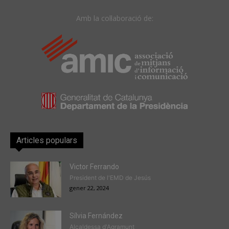
Amb la col·laboració de:
Articles populars
Victor Ferrando
President de l'EMD de Jesús
gener 22, 2024
Sílvia Fernández
Alcaldessa d'Agramunt