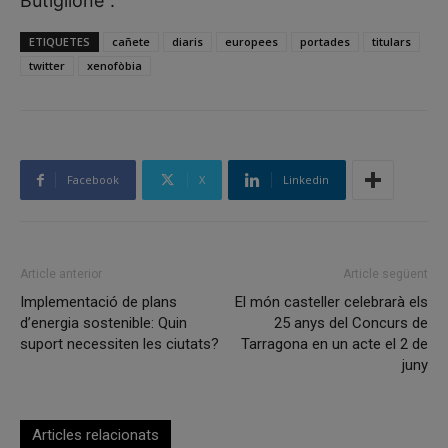
Butiglione".
ETIQUETES
cañete
diaris
europees
portades
titulars
twitter
xenofòbia
Facebook
X
Linkedin
Article anterior
Article següent
Implementació de plans
El món casteller celebrarà els
d’energia sostenible: Quin
25 anys del Concurs de
suport necessiten les ciutats?
Tarragona en un acte el 2 de
juny
Articles relacionats