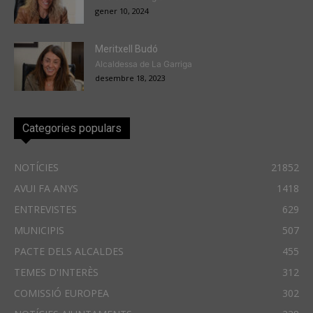
gener 10, 2024
Meritxell Budó
Alcaldessa de La Garriga
desembre 18, 2023
Categories populars
NOTÍCIES
21852
AVUI FA ANYS
1418
ENTREVISTES
629
MUNICIPIS
507
PACTE DELS ALCALDES
455
TEMES D'INTERÈS
312
COMISSIÓ EUROPEA
302