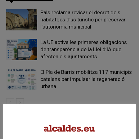
Pals reclama revisar el decret dels
habitatges d’ús turístic per preservar
l’autonomia municipal
La UE activa les primeres obligacions
de transparència de la Llei d’IA que
afecten els ajuntaments
El Pla de Barris mobilitza 117 municipis
catalans per impulsar la regeneració
urbana
FER UN COMENTARI