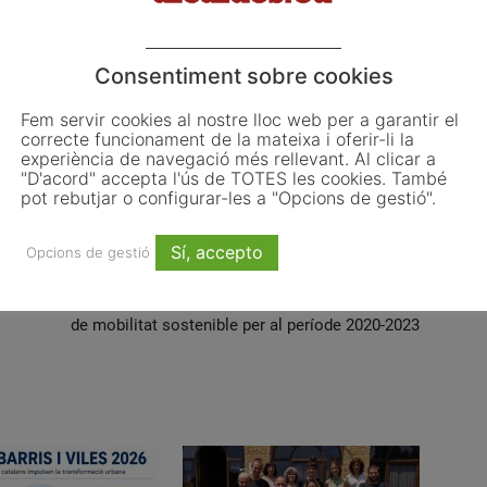
océs
quim torra
Consentiment sobre cookies
Fem servir cookies al nostre lloc web per a garantir el
correcte funcionament de la mateixa i oferir-li la
experiència de navegació més rellevant. Al clicar a
Email
WhatsApp
"D'acord" accepta l'ús de TOTES les cookies. També
pot rebutjar o configurar-les a "Opcions de gestió".
Sí, accepto
Opcions de gestió
Article següent
uta
L’AMB destina 26 milions d’euros per al nou Pla
de mobilitat sostenible per al període 2020-2023