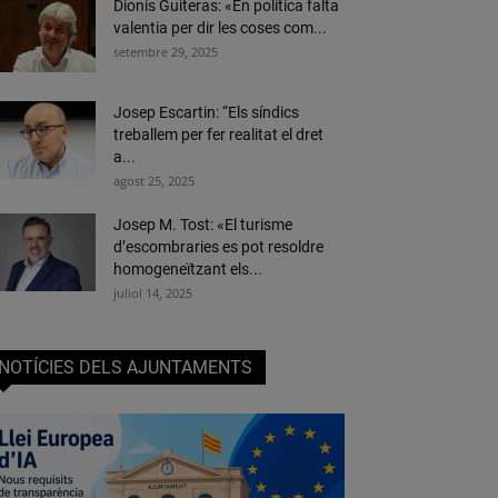
Dionís Guiteras: «En política falta
valentia per dir les coses com...
setembre 29, 2025
Josep Escartin: “Els síndics
treballem per fer realitat el dret
a...
agost 25, 2025
Josep M. Tost: «El turisme
d’escombraries es pot resoldre
homogeneïtzant els...
juliol 14, 2025
NOTÍCIES DELS AJUNTAMENTS