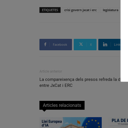
ETIQUETES
crisi govern jxcat i erc
legislatura
pr
Facebook
X
Linkedin
Article anterior
La compareixença dels presos refreda la disp
entre JxCat i ERC
Articles relacionats