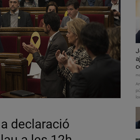
J
a
c
ma
Am
pú
lo
a declaració
alau a les 12h