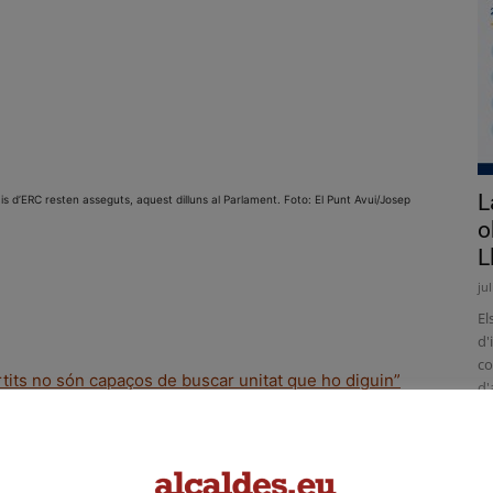
L
is d’ERC resten asseguts, aquest dilluns al Parlament. Foto: El Punt Avui/Josep
o
L
ju
El
d'
co
artits no són capaços de buscar unitat que ho diguin”
d'
ament