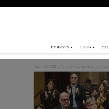
ENTREVISTES
EUROPA
COL·
Inici
NOTÍCIES
Torra convoca una declaració instit