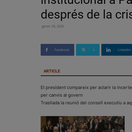
després de la cri
gener 29, 2020
Facebook
X
Linkedin
ARTICLE
El president compareix per aclarir la incerte
per canvis al govern
Trasllada la reunió del consell executiu a a