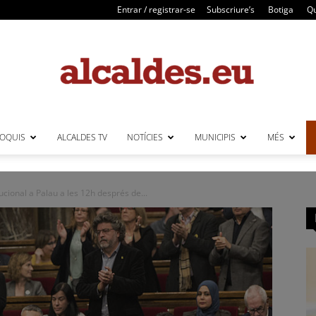
Entrar / registrar-se
Subscriure’s
Botiga
Qu
LOQUIS
ALCALDES TV
NOTÍCIES
MUNICIPIS
MÉS
Alcaldes
ucional a Palau a les 12h després de...