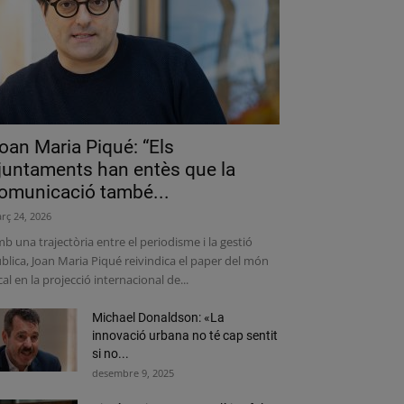
oan Maria Piqué: “Els
juntaments han entès que la
omunicació també...
rç 24, 2026
b una trajectòria entre el periodisme i la gestió
blica, Joan Maria Piqué reivindica el paper del món
cal en la projecció internacional de...
Michael Donaldson: «La
innovació urbana no té cap sentit
si no...
desembre 9, 2025