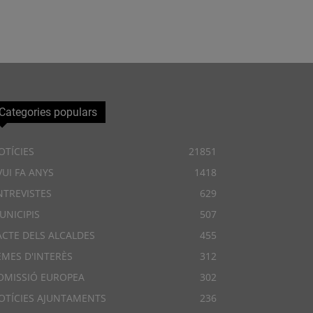
Categories populars
OTÍCIES
21851
VUI FA ANYS
1418
NTREVISTES
629
UNICIPIS
507
ACTE DELS ALCALDES
455
EMES D'INTERÈS
312
OMISSIÓ EUROPEA
302
OTÍCIES AJUNTAMENTS
236