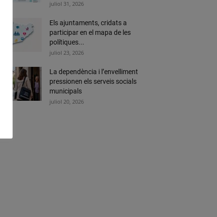
juliol 31, 2026
Els ajuntaments, cridats a
participar en el mapa de les
polítiques...
juliol 23, 2026
La dependència i l’envelliment
pressionen els serveis socials
municipals
juliol 20, 2026