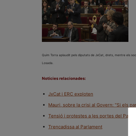
Quim Torra aplaudit pels diputats de JxCat, drets, mentre els soc
Losada.
Notícies relacionades:
JxCat i ERC exploten
Mauri, sobre la crisi al Govern: “Si els p
Tensió i protestes a les portes del Parl
Trencadissa al Parlament