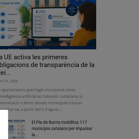
a UE activa les primeres
bligacions de transparència de la
lei...
liol 31, 2026
s ajuntaments que hagin incorporat eines
intel·ligència artificial en l'atenció ciutadana, la
municació o altres serveis municipals hauran
adaptar-se, a partir del 2 d'agost,...
El Pla de Barris mobilitza 117
municipis catalans per impulsar
la...