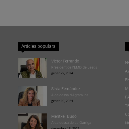
Articles populars
Victor Ferrando
N
President de l'EMD de Jesús
A
gener 22, 2024
E
M
Sílvia Fernández
Alcaldessa d'Agramunt
P
gener 10, 2024
T
C
Meritxell Budó
N
Alcaldessa de La Garriga
desembre 18, 2023