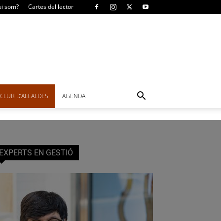
i som?
Cartes del lector
CLUB D’ALCALDES
AGENDA
EXPERTS EN GESTIÓ