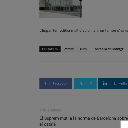
L’Espai Ter, edifici multidisciplinari, on també s’ha 
ETIQUETES
estalvi
llum
Torroella de Montgrí
Facebook
X
Linkedin
Article anterior
El Suprem mutila la norma de Barcelona sobre
el català