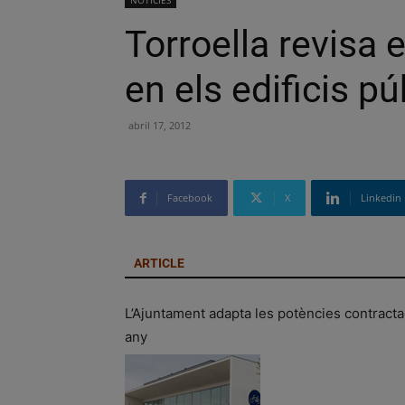
NOTÍCIES
Torroella revisa 
en els edificis pú
abril 17, 2012
Facebook
X
Linkedin
ARTICLE
L’Ajuntament adapta les potències contractad
any