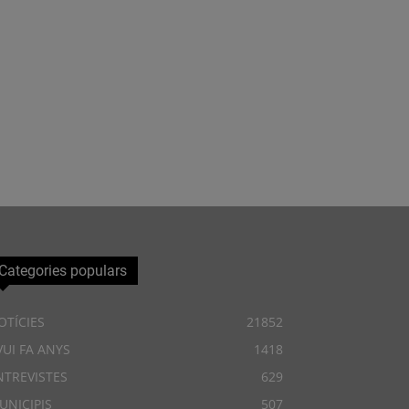
Categories populars
OTÍCIES
21852
VUI FA ANYS
1418
NTREVISTES
629
UNICIPIS
507