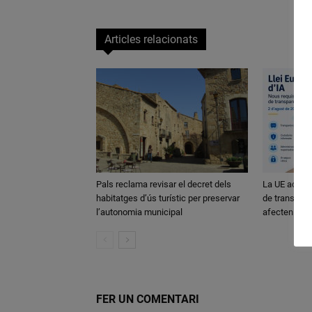
Articles relacionats
Pals reclama revisar el decret dels
La UE activa
habitatges d’ús turístic per preservar
de transparè
l’autonomia municipal
afecten els
FER UN COMENTARI