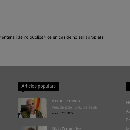
mentaris i de no publicar-los en cas de no ser apropiats.
Articles populars
Victor Ferrando
N
President de l'EMD de Jesús
A
gener 22, 2024
E
M
Sílvia Fernández