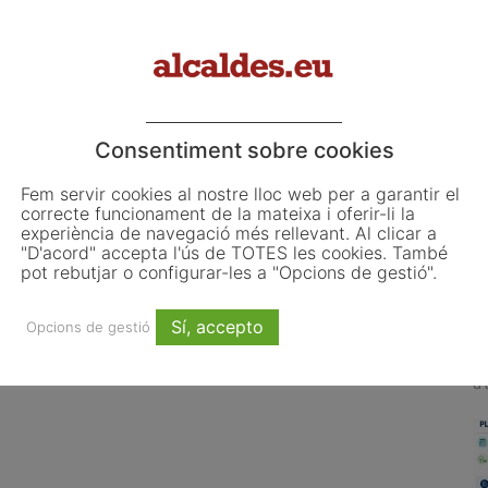
Consentiment sobre cookies
Fem servir cookies al nostre lloc web per a garantir el
L
correcte funcionament de la mateixa i oferir-li la
o
experiència de navegació més rellevant. Al clicar a
"D'acord" accepta l'ús de TOTES les cookies. També
L
pot rebutjar o configurar-les a "Opcions de gestió".
ju
 les primeres obligacions
El Pla de Barris mobilitza 117
ncia de la Llei d’IA que
municipis catalans per impulsar la
El
Sí, accepto
Opcions de gestió
 ajuntaments
regeneració urbana
d'
co
d'