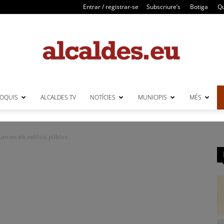
Entrar / registrar-se
Subscriure’s
Botiga
Qu
LOQUIS
ALCALDES TV
NOTÍCIES
MUNICIPIS
MÉS
Alcaldes
um en els edificis públics