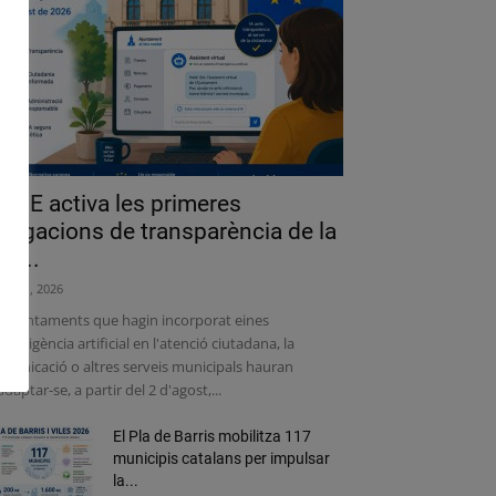
a UE activa les primeres
bligacions de transparència de la
lei...
liol 31, 2026
s ajuntaments que hagin incorporat eines
intel·ligència artificial en l'atenció ciutadana, la
municació o altres serveis municipals hauran
adaptar-se, a partir del 2 d'agost,...
El Pla de Barris mobilitza 117
municipis catalans per impulsar
la...