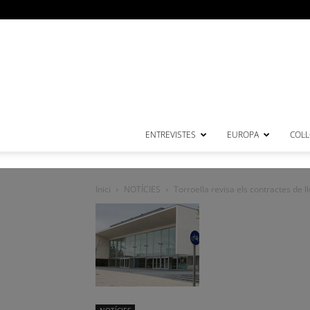
ENTREVISTES
EUROPA
COL·
Inici
NOTÍCIES
Torroella revisa els contractes de ll