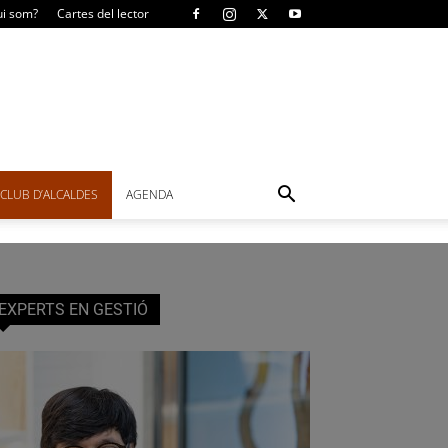
i som?
Cartes del lector
CLUB D’ALCALDES
AGENDA
EXPERTS EN GESTIÓ