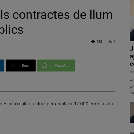
els contractes de llum
blics
963
0
J
a
c
Email
WhatsApp
ma
Am
pú
lo
es a la realitat actual per estalviar 12.000 euros cada