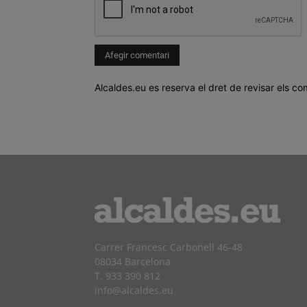
Alcaldes.eu es reserva el dret de revisar els co
Carrer Francesc Carbonell 46-48
08034 Barcelona
T. 933 390 812
info@alcaldes.eu