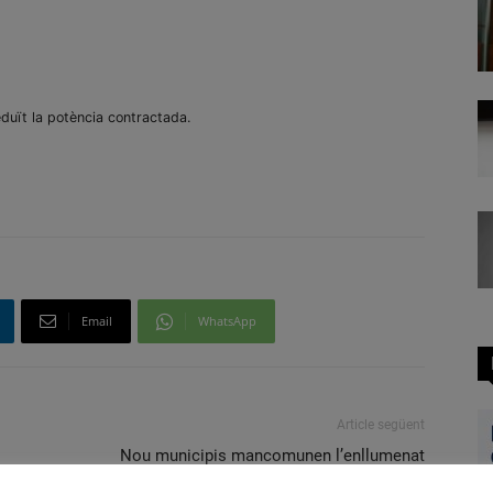
reduït la potència contractada.
Email
WhatsApp
Article següent
Nou municipis mancomunen l’enllumenat