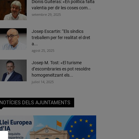
Dionís Guiteras: «En política falta
valentia per dir les coses com...
setembre 29, 2025
Josep Escartin: “Els síndics
treballem per fer realitat el dret
a...
agost 25, 2025
Josep M. Tost: «El turisme
d’escombraries es pot resoldre
homogeneïtzant els...
juliol 14, 2025
NOTÍCIES DELS AJUNTAMENTS