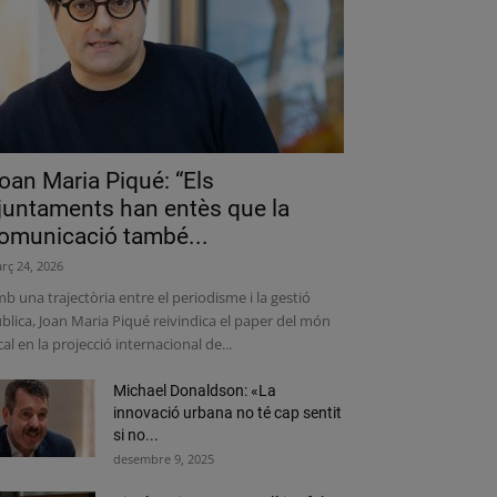
oan Maria Piqué: “Els
juntaments han entès que la
omunicació també...
rç 24, 2026
b una trajectòria entre el periodisme i la gestió
blica, Joan Maria Piqué reivindica el paper del món
cal en la projecció internacional de...
Michael Donaldson: «La
innovació urbana no té cap sentit
si no...
desembre 9, 2025