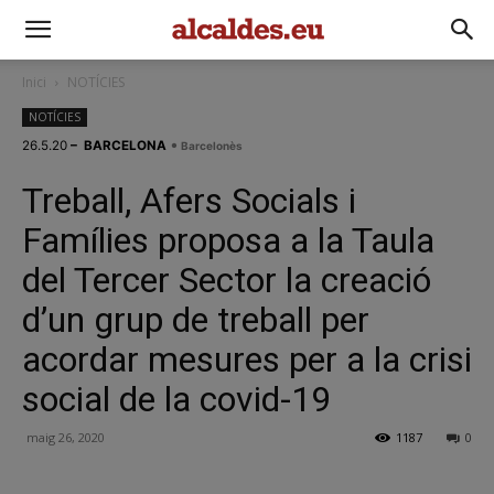
Inici
NOTÍCIES
NOTÍCIES
•
26.5.20
– BARCELONA
Barcelonès
Treball, Afers Socials i
Famílies proposa a la Taula
del Tercer Sector la creació
d’un grup de treball per
acordar mesures per a la crisi
social de la covid-19
maig 26, 2020
1187
0