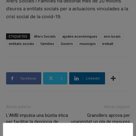
Afers Socials i Famílies ha destinat més de 20 milions
d’euros a entitats socials per a actuacions vinculades a la
crisi social de la covid-19.
ETIQUETES
Afers Socials
ajudes económiques
ens locals
entitats socials
families
Govern
municipis
treball
Facebook
X
Linkedin
Article anterior
Article següent
L’AMB impulsa una bústia ètica
Granollers aprova per
per facilitar la denúncia de
unanimitat un pla de mesures
possibles males pràctiques en
socioeconòmiques amb 50
l’administració i alhora garantir
actuacions per fer front als