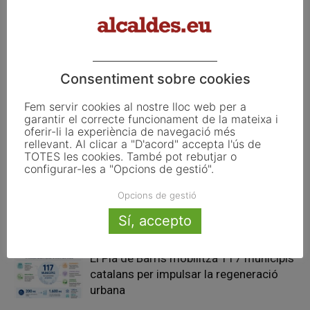
el sistema d’integritat
efectes de la crisi de la covid-
institucional i protegir els
19
denunciants
Consentiment sobre cookies
Articles relacionats
Fem servir cookies al nostre lloc web per a
garantir el correcte funcionament de la mateixa i
Pals reclama revisar el decret dels
oferir-li la experiència de navegació més
habitatges d’ús turístic per preservar
rellevant. Al clicar a "D'acord" accepta l'ús de
TOTES les cookies. També pot rebutjar o
l’autonomia municipal
configurar-les a "Opcions de gestió".
La UE activa les primeres obligacions
Opcions de gestió
de transparència de la Llei d’IA que
Sí, accepto
afecten els ajuntaments
El Pla de Barris mobilitza 117 municipis
catalans per impulsar la regeneració
urbana