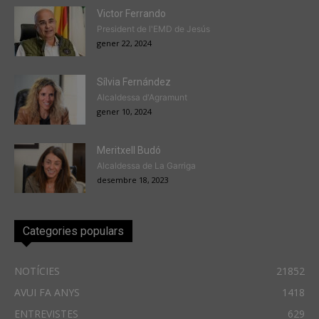
Victor Ferrando
President de l'EMD de Jesús
gener 22, 2024
Sílvia Fernández
Alcaldessa d'Agramunt
gener 10, 2024
Meritxell Budó
Alcaldessa de La Garriga
desembre 18, 2023
Categories populars
NOTÍCIES
21852
AVUI FA ANYS
1418
ENTREVISTES
629