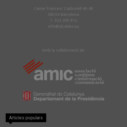
Carrer Francesc Carbonell 46-48
08034 Barcelona
T. 933 390 812
info@alcaldes.eu
Amb la col·laboració de:
Articles populars