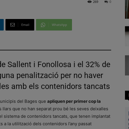
269
0
Email
WhatsApp
de Sallent i Fonollosa i el 32% de
guna penalització per no haver
lles amb els contenidors tancats
 municipis del Bages que
apliquen per primer cop la
s llars que no han separat prou bé les seves deixalles
del sistema de contenidors tancats, que tenen implantat
a la utilització dels contenidors l’any passat