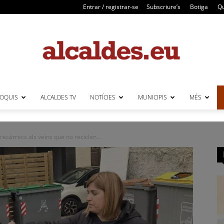
Entrar / registrar-se
Subscriure’s
Botiga
Qu
LOQUIS
ALCALDES TV
NOTÍCIES
MUNICIPIS
MÉS
Alcaldes
ecàrrecs als veïns que no reciclen...