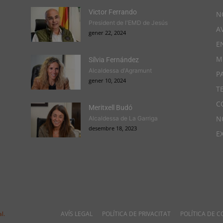
Victor Ferrando
N
President de l'EMD de Jesús
A
gener 22, 2024
E
M
Sílvia Fernández
Alcaldessa d'Agramunt
P
gener 10, 2024
T
C
Meritxell Budó
N
Alcaldessa de La Garriga
desembre 18, 2023
E
l.
AVÍS LEGAL
POLÍTICA DE PRIVACITAT
POLÍTICA DE C