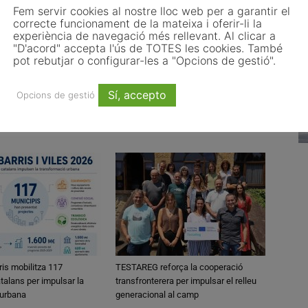
Fem servir cookies al nostre lloc web per a garantir el
Article següent
correcte funcionament de la mateixa i oferir-li la
L’AOC reconeix Llinars del Vallès, Gavà i Parets
experiència de navegació més rellevant. Al clicar a
"D'acord" accepta l'ús de TOTES les cookies. També
del Vallès com a ens capdavanters en
pot rebutjar o configurar-les a "Opcions de gestió".
transformació digital i govern obert
Sí, accepto
Opcions de gestió
ris mobilitza 117
TESTAREG reforça la cooperació
talans per impulsar la
transfronterera per impulsar el relleu
 urbana
generacional al camp