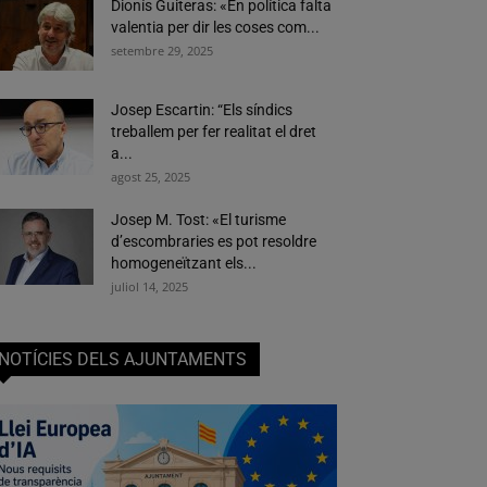
Dionís Guiteras: «En política falta
valentia per dir les coses com...
setembre 29, 2025
Josep Escartin: “Els síndics
treballem per fer realitat el dret
a...
agost 25, 2025
Josep M. Tost: «El turisme
d’escombraries es pot resoldre
homogeneïtzant els...
juliol 14, 2025
NOTÍCIES DELS AJUNTAMENTS