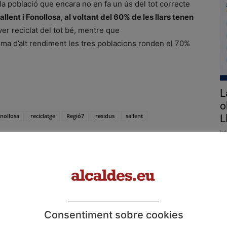
la població que encara no en fa un ús del tot correcte
allent i Fonollosa
,
al voltant del 60% de les llars tenen
er reciclat del tot bé, mentre que
ema d’alt rendiment les tres poblacions ronden el 70%
L
o
nollosa
reciclatge
Regió7
residus
sallent
L
ju
El
d'
co
d'
Email
WhatsApp
Consentiment sobre cookies