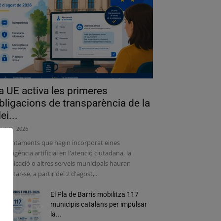
a UE activa les primeres
bligacions de transparència de la
lei...
liol 31, 2026
s ajuntaments que hagin incorporat eines
intel·ligència artificial en l'atenció ciutadana, la
municació o altres serveis municipals hauran
adaptar-se, a partir del 2 d'agost,...
El Pla de Barris mobilitza 117
municipis catalans per impulsar
la...