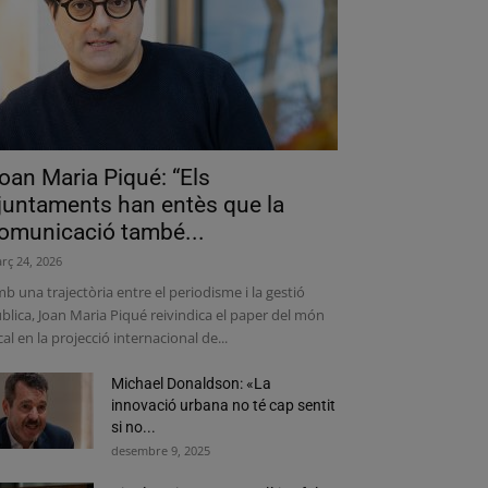
oan Maria Piqué: “Els
juntaments han entès que la
omunicació també...
rç 24, 2026
b una trajectòria entre el periodisme i la gestió
blica, Joan Maria Piqué reivindica el paper del món
cal en la projecció internacional de...
Michael Donaldson: «La
innovació urbana no té cap sentit
si no...
desembre 9, 2025