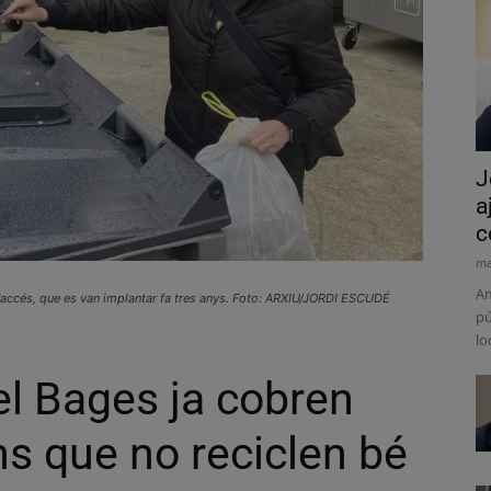
J
a
c
ma
Am
d'accés, que es van implantar fa tres anys. Foto: ARXIU/JORDI ESCUDÉ
pú
lo
el Bages ja cobren
ns que no reciclen bé