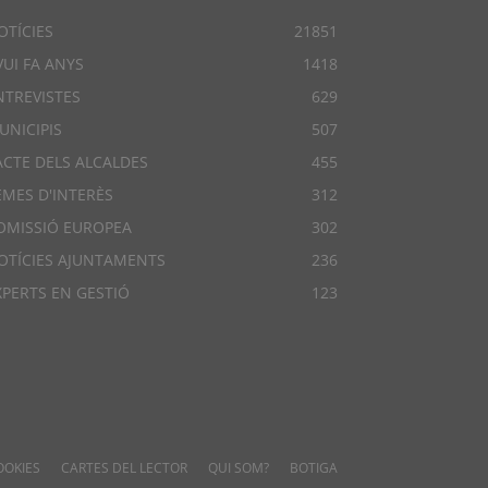
OTÍCIES
21851
VUI FA ANYS
1418
NTREVISTES
629
UNICIPIS
507
ACTE DELS ALCALDES
455
EMES D'INTERÈS
312
OMISSIÓ EUROPEA
302
OTÍCIES AJUNTAMENTS
236
XPERTS EN GESTIÓ
123
OOKIES
CARTES DEL LECTOR
QUI SOM?
BOTIGA