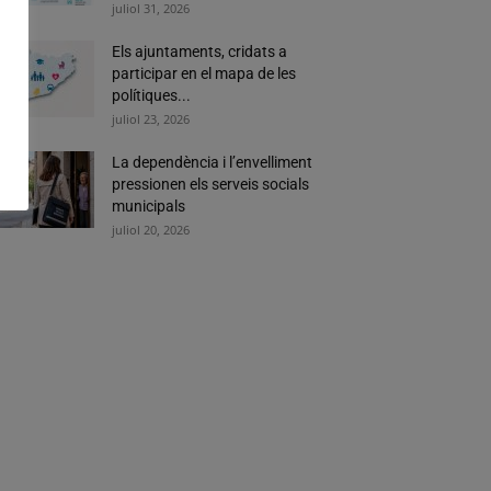
juliol 31, 2026
Els ajuntaments, cridats a
participar en el mapa de les
polítiques...
juliol 23, 2026
La dependència i l’envelliment
pressionen els serveis socials
municipals
juliol 20, 2026