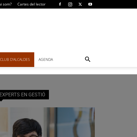
i som?
Cartes del lector
CLUB D’ALCALDES
AGENDA
EXPERTS EN GESTIÓ