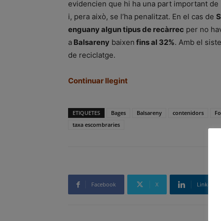
evidencien que hi ha una part important de 
i, pera això, se l’ha penalitzat. En el cas de
S
enguany algun tipus de recàrrec
per no hav
a
Balsareny
baixen
fins al 32%
. Amb el sist
de reciclatge.
Continuar llegint
ETIQUETES
Bages
Balsareny
contenidors
Fo
taxa escombraries
Facebook
X
Linkedin