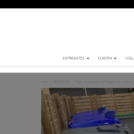
ENTREVISTES
EUROPA
COL·
Inici
NOTÍCIES
Tres municipis del Bages ja cobren r