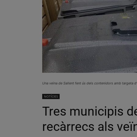
Una veïna de Sallent fent ús dels contenidors amb targeta 
NOTÍCIES
Tres municipis d
recàrrecs als veï