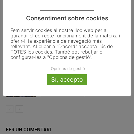
Articles relacionats
Consentiment sobre cookies
La UE activa les primeres obligacions
de transparència de la Llei d’IA que
Fem servir cookies al nostre lloc web per a
garantir el correcte funcionament de la mateixa i
afecten els ajuntaments
oferir-li la experiència de navegació més
rellevant. Al clicar a "D'acord" accepta l'ús de
El Pla de Barris mobilitza 117 municipis
TOTES les cookies. També pot rebutjar o
configurar-les a "Opcions de gestió".
catalans per impulsar la regeneració
urbana
Opcions de gestió
Sí, accepto
TESTAREG reforça la cooperació
transfronterera per impulsar el relleu
generacional al camp
FER UN COMENTARI