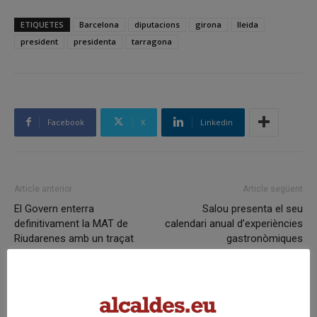
ETIQUETES
Barcelona
diputacions
girona
lleida
president
presidenta
tarragona
Facebook
X
Linkedin
Article anterior
Article següent
El Govern enterra
Salou presenta el seu
definitivament la MAT de
calendari anual d’experiències
Riudarenes amb un traçat
gastronòmiques
alternatiu de consens que
assegura el subministrament
elèctric a la zona