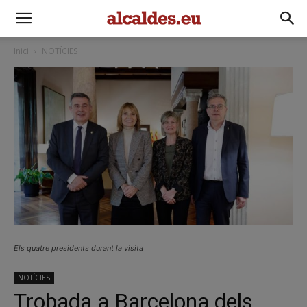
Inici
NOTÍCIES
Els quatre presidents durant la visita
NOTÍCIES
Trobada a Barcelona dels