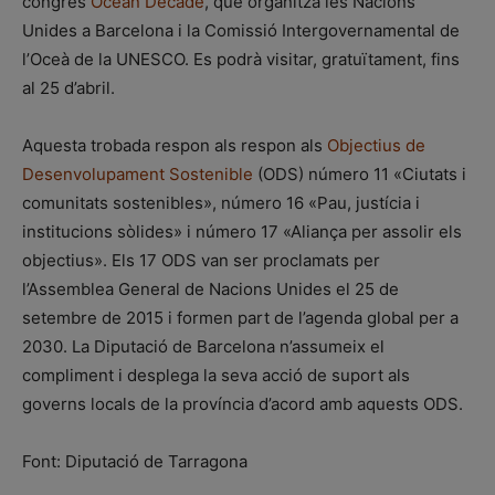
congrés
Ocean Decade
, que organitza les Nacions
Unides a Barcelona i la Comissió Intergovernamental de
l’Oceà de la UNESCO. Es podrà visitar, gratuïtament, fins
al 25 d’abril.
Aquesta trobada respon als respon als
Objectius de
Desenvolupament Sostenible
(ODS) número 11 «Ciutats i
comunitats sostenibles», número 16 «Pau, justícia i
institucions sòlides» i número 17 «Aliança per assolir els
objectius». Els 17 ODS van ser proclamats per
l’Assemblea General de Nacions Unides el 25 de
setembre de 2015 i formen part de l’agenda global per a
2030. La Diputació de Barcelona n’assumeix el
compliment i desplega la seva acció de suport als
governs locals de la província d’acord amb aquests ODS.
Font: Diputació de Tarragona