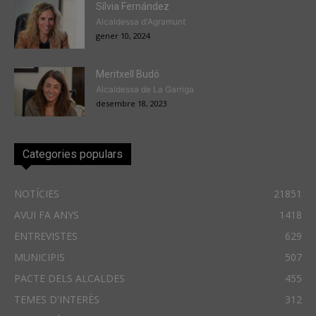
Sílvia Fernández
Alcaldessa d'Agramunt
gener 10, 2024
Meritxell Budó
Alcaldessa de La Garriga
desembre 18, 2023
Categories populars
NOTÍCIES
21851
AVUI FA ANYS
1418
ENTREVISTES
629
MUNICIPIS
507
PACTE DELS ALCALDES
455
TEMES D'INTERÈS
312