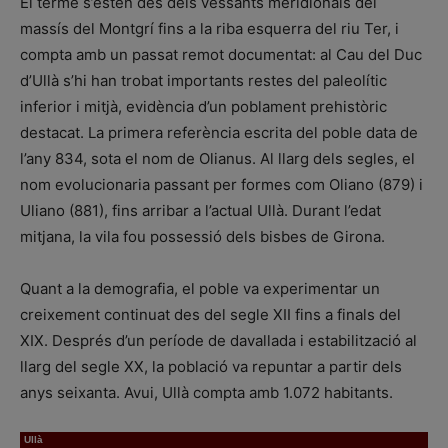
El terme s’estén des dels vessants meridionals del
massís del Montgrí fins a la riba esquerra del riu Ter, i
compta amb un passat remot documentat: al Cau del Duc
d’Ullà s’hi han trobat importants restes del paleolític
inferior i mitjà, evidència d’un poblament prehistòric
destacat. La primera referència escrita del poble data de
l’any 834, sota el nom de Olianus. Al llarg dels segles, el
nom evolucionaria passant per formes com Oliano (879) i
Uliano (881), fins arribar a l’actual Ullà. Durant l’edat
mitjana, la vila fou possessió dels bisbes de Girona.
Quant a la demografia, el poble va experimentar un
creixement continuat des del segle XII fins a finals del
XIX. Després d’un període de davallada i estabilització al
llarg del segle XX, la població va repuntar a partir dels
anys seixanta. Avui, Ullà compta amb 1.072 habitants.