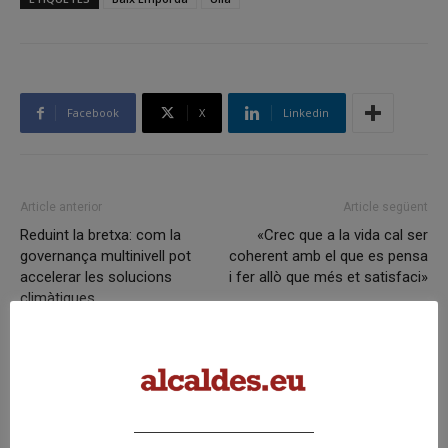
Facebook
X
Linkedin
Article anterior
Article següent
Reduint la bretxa: com la
«Crec que a la vida cal ser
governança multinivell pot
coherent amb el que es pensa
accelerar les solucions
i fer allò que més et satisfaci»
climàtiques
Articles relacionats
Mediona