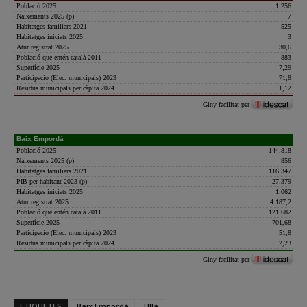
ETIQUETES
Baix Empordà
Ullà