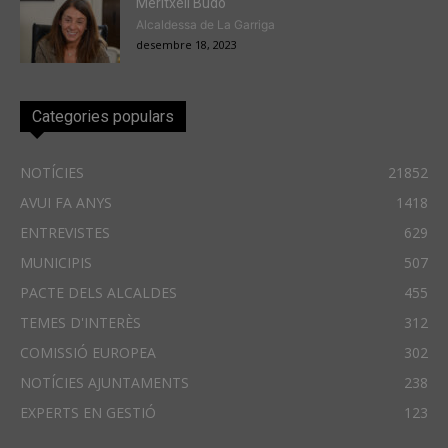
Meritxell Budó
Alcaldessa de La Garriga
desembre 18, 2023
Categories populars
NOTÍCIES
21852
AVUI FA ANYS
1418
ENTREVISTES
629
MUNICIPIS
507
PACTE DELS ALCALDES
455
TEMES D'INTERÈS
312
COMISSIÓ EUROPEA
302
NOTÍCIES AJUNTAMENTS
238
EXPERTS EN GESTIÓ
123