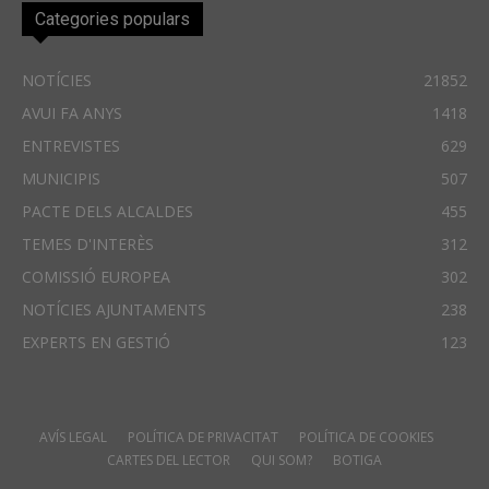
Categories populars
NOTÍCIES
21852
AVUI FA ANYS
1418
ENTREVISTES
629
MUNICIPIS
507
PACTE DELS ALCALDES
455
TEMES D'INTERÈS
312
COMISSIÓ EUROPEA
302
NOTÍCIES AJUNTAMENTS
238
EXPERTS EN GESTIÓ
123
AVÍS LEGAL
POLÍTICA DE PRIVACITAT
POLÍTICA DE COOKIES
CARTES DEL LECTOR
QUI SOM?
BOTIGA