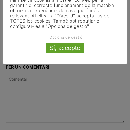
Fem servir cookies al nostre lloc web per a
garantir el correcte funcionament de la mateixa i
oferir-li la experiència de navegació més
rellevant. Al clicar a "D'acord" accepta l'ús de
6 d’agost del 2026
TOTES les cookies. També pot rebutjar o
configurar-les a "Opcions de gestió".
Opcions de gestió
Sí, accepto
FER UN COMENTARI