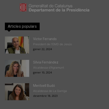
Articles populars
Victor Ferrando
President de l'EMD de Jesús
gener 22, 2024
Sílvia Fernández
Alcaldessa d'Agramunt
gener 10, 2024
Meritxell Budó
Alcaldessa de La Garriga
desembre 18, 2023