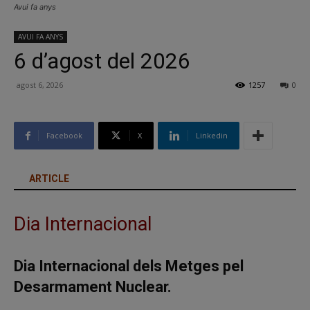
Avui fa anys
AVUI FA ANYS
6 d’agost del 2026
agost 6, 2026
1257
0
Facebook
X
Linkedin
ARTICLE
Dia Internacional
Dia Internacional dels Metges pel
Desarmament Nuclear.