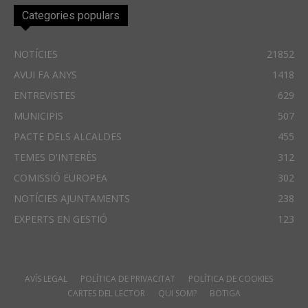
Categories populars
NOTÍCIES
21852
AVUI FA ANYS
1418
ENTREVISTES
629
MUNICIPIS
507
PACTE DELS ALCALDES
455
TEMES D'INTERÈS
312
COMISSIÓ EUROPEA
302
NOTÍCIES AJUNTAMENTS
238
EXPERTS EN GESTIÓ
123
AVÍS LEGAL
POLÍTICA DE PRIVACITAT
POLÍTICA DE COOKIES
CARTES DEL LECTOR
QUI SOM?
BOTIGA