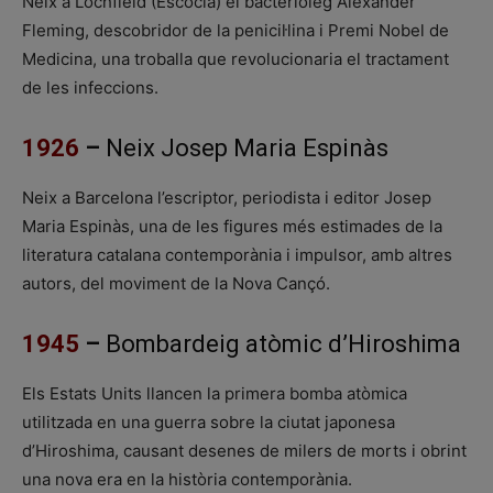
Neix a Lochfield (Escòcia) el bacteriòleg Alexander
Fleming, descobridor de la penicil·lina i Premi Nobel de
Medicina, una troballa que revolucionaria el tractament
de les infeccions.
1926
–
Neix Josep Maria Espinàs
Neix a Barcelona l’escriptor, periodista i editor Josep
Maria Espinàs, una de les figures més estimades de la
literatura catalana contemporània i impulsor, amb altres
autors, del moviment de la Nova Cançó.
1945
–
Bombardeig atòmic d’Hiroshima
Els Estats Units llancen la primera bomba atòmica
utilitzada en una guerra sobre la ciutat japonesa
d’Hiroshima, causant desenes de milers de morts i obrint
una nova era en la història contemporània.