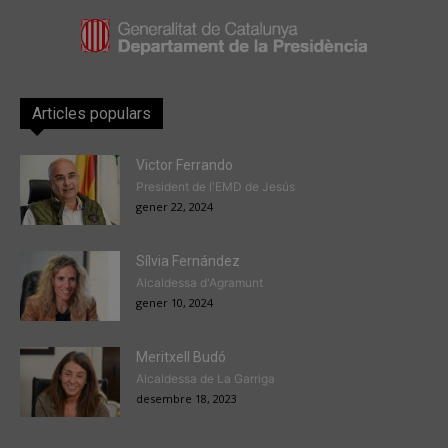
Articles populars
Victor Ferrando
President de l'EMD de Jesús
gener 22, 2024
Sílvia Fernández
Alcaldessa d'Agramunt
gener 10, 2024
Meritxell Budó
Alcaldessa de La Garriga
desembre 18, 2023