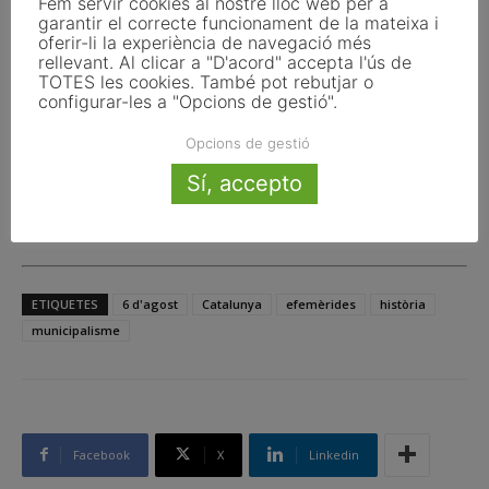
Fem servir cookies al nostre lloc web per a
garantir el correcte funcionament de la mateixa i
fonamental per a l’expansió d’Internet arreu del món.
oferir-li la experiència de navegació més
rellevant. Al clicar a "D'acord" accepta l'ús de
TOTES les cookies. També pot rebutjar o
2012
–
Arriba a Mart el rover Curiosity
configurar-les a "Opcions de gestió".
La NASA culmina amb èxit l’aterratge del vehicle
Opcions de gestió
d’exploració Curiosity al cràter Gale, iniciant una de les
Sí, accepto
missions científiques més importants de l’exploració
espacial moderna.
ETIQUETES
6 d'agost
Catalunya
efemèrides
història
municipalisme
Facebook
X
Linkedin