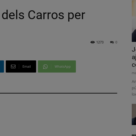
 dels Carros per
1273
0
J
a
c
Email
WhatsApp
ma
Am
pú
lo