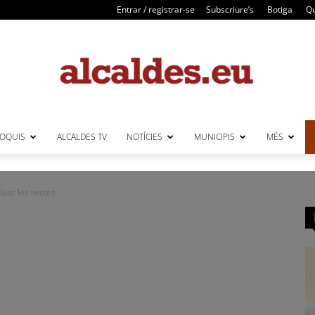
Entrar / registrar-se
Subscriure’s
Botiga
Qu
LOQUIS
ALCALDES TV
NOTÍCIES
MUNICIPIS
MÉS
Alcaldes
lvar les restes