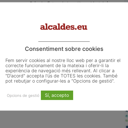
Salvador Esteve és investit president de la
Diputació de Barcelona amb els vots de CiU,
PSC, PPC i ERC
Consentiment sobre cookies
L
o
Fem servir cookies al nostre lloc web per a garantir el
correcte funcionament de la mateixa i oferir-li la
L
experiència de navegació més rellevant. Al clicar a
ju
"D'acord" accepta l'ús de TOTES les cookies. També
pot rebutjar o configurar-les a "Opcions de gestió".
El
d'
co
Sí, accepto
ris mobilitza 117
TESTAREG reforça la cooperació
Opcions de gestió
d'
talans per impulsar la
transfronterera per impulsar el relleu
 urbana
generacional al camp