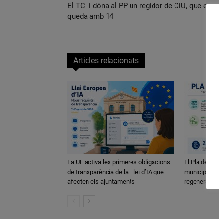
El TC li dóna al PP un regidor de CiU, que es
queda amb 14
Articles relacionats
La UE activa les primeres obligacions
El Pla de Bar
de transparència de la Llei d’IA que
municipis ca
afecten els ajuntaments
regeneració