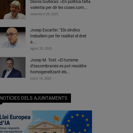
Dionís Guiteras: «En política falta
valentia per dir les coses com...
setembre 29, 2025
Josep Escartin: “Els síndics
treballem per fer realitat el dret
a...
agost 25, 2025
Josep M. Tost: «El turisme
d’escombraries es pot resoldre
homogeneïtzant els...
juliol 14, 2025
NOTÍCIES DELS AJUNTAMENTS