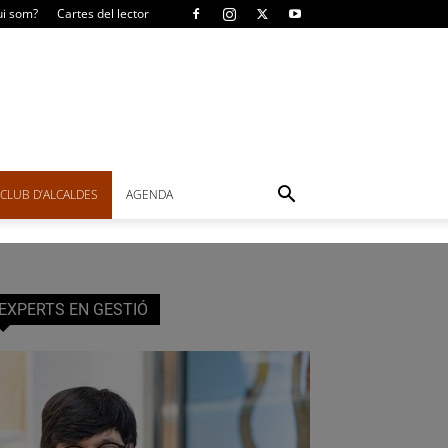
i som?
Cartes del lector
CLUB D’ALCALDES
AGENDA
EXPERTS EN GESTIÓ