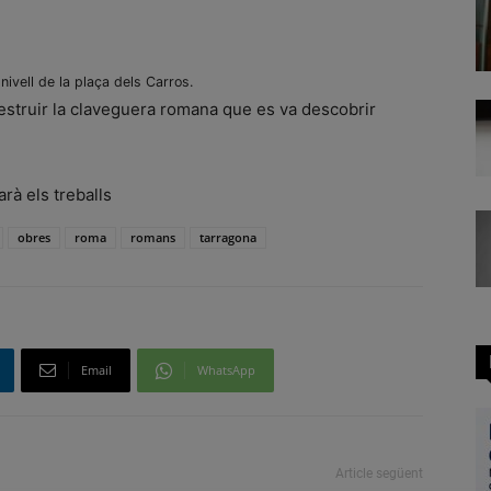
ivell de la plaça dels Carros.
destruir la claveguera romana que es va descobrir
rà els treballs
obres
roma
romans
tarragona
Email
WhatsApp
Article següent