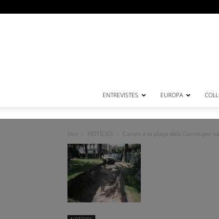
ENTREVISTES
EUROPA
COL·
Inici
NOTÍCIES
Canvis a la plaça dels Carros per sa