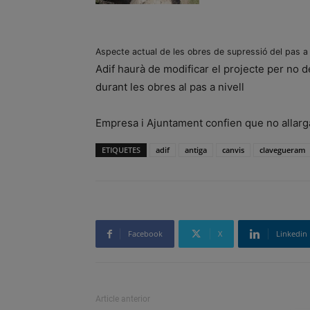
Aspecte actual de les obres de supressió del pas a n
Adif haurà de modificar el projecte per no 
durant les obres al pas a nivell
Empresa i Ajuntament confien que no allarga
ETIQUETES
adif
antiga
canvis
clavegueram
Facebook
X
Linkedin
Article anterior