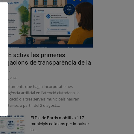
a UE activa les primeres
bligacions de transparència de la
lei...
liol 31, 2026
s ajuntaments que hagin incorporat eines
intel·ligència artificial en l'atenció ciutadana, la
municació o altres serveis municipals hauran
adaptar-se, a partir del 2 d'agost,...
El Pla de Barris mobilitza 117
municipis catalans per impulsar
la...