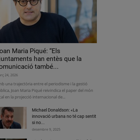
oan Maria Piqué: “Els
juntaments han entès que la
omunicació també...
rç 24, 2026
b una trajectòria entre el periodisme i la gestió
blica, Joan Maria Piqué reivindica el paper del món
cal en la projecció internacional de...
Michael Donaldson: «La
innovació urbana no té cap sentit
si no...
desembre 9, 2025