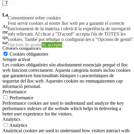
Tanca
La seva configuració de cookies
Consentiment sobre cookies
Fem servir cookies al nostre lloc web per a garantir el correcte
Aquest lloc web utilitza cookies per millorar la seva experiència
funcionament de la mateixa i oferir-li la experiència de navegació
mentre navega pel lloc web. Fora d'aquestes cookies, les cookies
més rellevant. Al clicar a "D'acord" accepta l'ús de TOTES les
que es classifiquen com a necessàries s'emmagatzemen en el seu
cookies. També pot rebutjar o configurar-les a "Opcions de gestió"
navegador, ja que són essencials per al funcionament de
...
Opcions de gestió
Sí, accepto
Cookies obligatories
Cookies obligatories
Sempre activat
Les cookies obligatòries són absolutament essencials perquè el lloc
web funcioni correctament. Aquesta categoria només inclou cookies
que garanteixen funcionalitats bàsiques i característiques de
seguretat del lloc web. Aquestes cookies no emmagatzemen cap
informació personal.
Performance
Performance
Performance cookies are used to understand and analyze the key
performance indexes of the website which helps in delivering a
better user experience for the visitors.
Analytics
Analytics
Analytical cookies are used to understand how visitors interact with