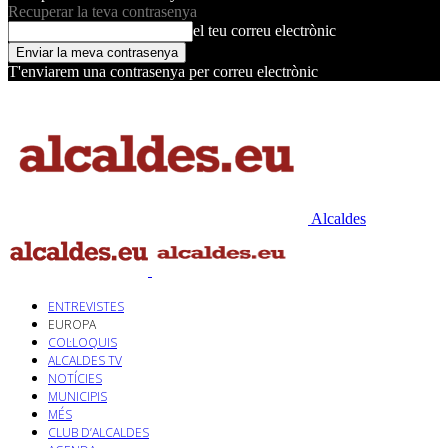
Recuperar la teva contrasenya
el teu correu electrònic
T'enviarem una contrasenya per correu electrònic
Alcaldes
ENTREVISTES
EUROPA
COL·LOQUIS
ALCALDES TV
NOTÍCIES
MUNICIPIS
MÉS
CLUB D’ALCALDES