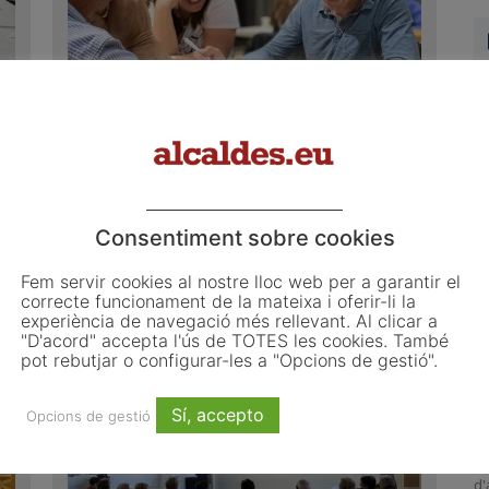
s
Pressupost de Solsona:
l’Ajuntament demana idees als
veïns
març 3, 2026
l
Qualsevol persona sense necessitat d'estar
el
empadronada pot plantejar inversions amb una
Consentiment sobre cookies
partida de fins a 100.000 euros a través d'un pla de
participació Fins al...
Fem servir cookies al nostre lloc web per a garantir el
L
correcte funcionament de la mateixa i oferir-li la
experiència de navegació més rellevant. Al clicar a
o
"D'acord" accepta l'ús de TOTES les cookies. També
L
pot rebutjar o configurar-les a "Opcions de gestió".
ju
Sí, accepto
El
Opcions de gestió
d'
co
d'