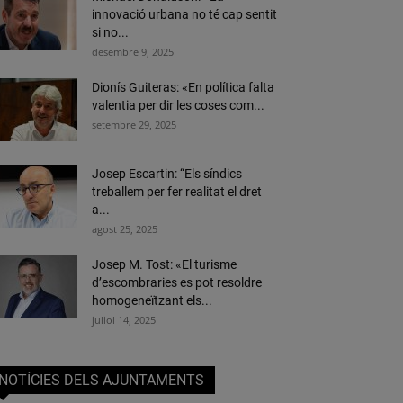
innovació urbana no té cap sentit
si no...
desembre 9, 2025
Dionís Guiteras: «En política falta
valentia per dir les coses com...
setembre 29, 2025
Josep Escartin: “Els síndics
treballem per fer realitat el dret
a...
agost 25, 2025
Josep M. Tost: «El turisme
d’escombraries es pot resoldre
homogeneïtzant els...
juliol 14, 2025
NOTÍCIES DELS AJUNTAMENTS