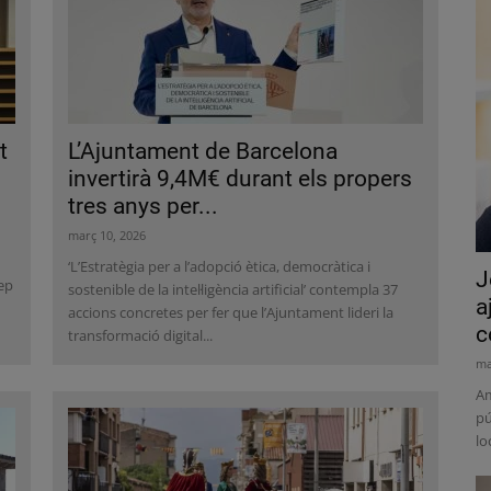
t
L’Ajuntament de Barcelona
invertirà 9,4M€ durant els propers
tres anys per...
març 10, 2026
‘L’Estratègia per a l’adopció ètica, democràtica i
J
sep
sostenible de la intel·ligència artificial’ contempla 37
a
accions concretes per fer que l’Ajuntament lideri la
c
transformació digital...
ma
Am
pú
lo