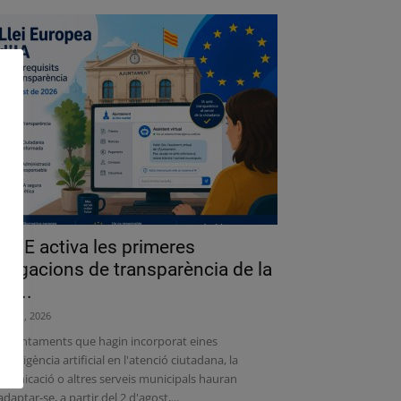
a UE activa les primeres
bligacions de transparència de la
lei...
liol 31, 2026
s ajuntaments que hagin incorporat eines
intel·ligència artificial en l'atenció ciutadana, la
municació o altres serveis municipals hauran
adaptar-se, a partir del 2 d'agost,...