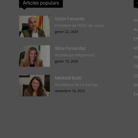
Articles populars
Victor Ferrando
N
President de l'EMD de Jesús
A
gener 22, 2024
E
M
Sílvia Fernández
Alcaldessa d'Agramunt
P
gener 10, 2024
T
C
Meritxell Budó
N
Alcaldessa de La Garriga
desembre 18, 2023
E