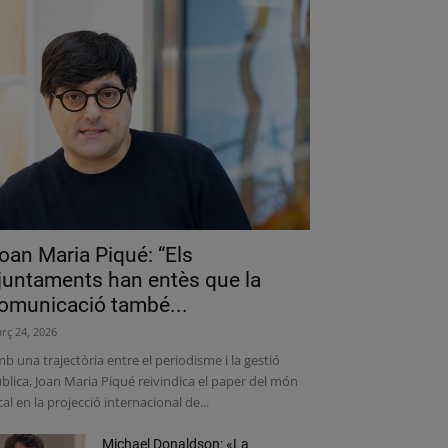
oan Maria Piqué: “Els
juntaments han entès que la
omunicació també...
rç 24, 2026
b una trajectòria entre el periodisme i la gestió
blica, Joan Maria Piqué reivindica el paper del món
cal en la projecció internacional de...
Michael Donaldson: «La