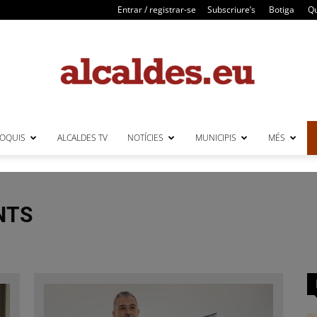
Entrar / registrar-se
Subscriure’s
Botiga
Qu
LOQUIS
ALCALDES TV
NOTÍCIES
MUNICIPIS
MÉS
Alcaldes
NTS