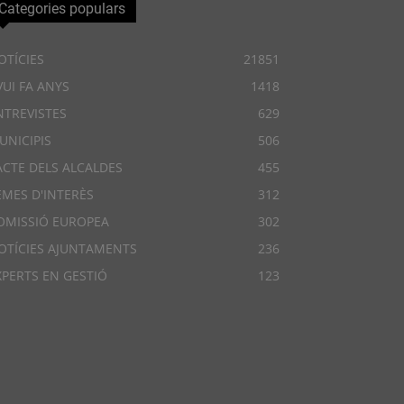
Categories populars
OTÍCIES
21851
VUI FA ANYS
1418
NTREVISTES
629
UNICIPIS
506
ACTE DELS ALCALDES
455
EMES D'INTERÈS
312
OMISSIÓ EUROPEA
302
OTÍCIES AJUNTAMENTS
236
XPERTS EN GESTIÓ
123