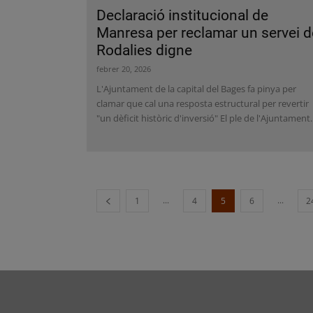
Declaració institucional de
Manresa per reclamar un servei d
Rodalies digne
febrer 20, 2026
L'Ajuntament de la capital del Bages fa pinya per
clamar que cal una resposta estructural per revertir
"un dèficit històric d'inversió" El ple de l'Ajuntament..
...
...
1
4
5
6
2