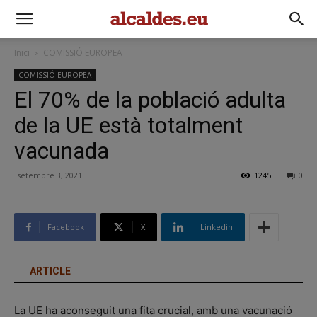
Inici
COMISSIÓ EUROPEA
COMISSIÓ EUROPEA
El 70% de la població adulta
de la UE està totalment
vacunada
setembre 3, 2021
1245
0
Facebook
X
Linkedin
ARTICLE
La UE ha aconseguit una fita crucial, amb una vacunació