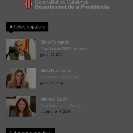
Articles populars
Victor Ferrando
President de l'EMD de Jesús
gener 22, 2024
Sílvia Fernández
Alcaldessa d'Agramunt
gener 10, 2024
Meritxell Budó
Alcaldessa de La Garriga
desembre 18, 2023
Categories populars