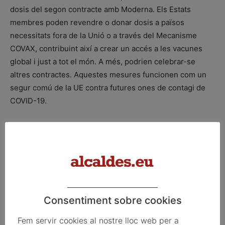
dosis del segon contracte amb Moderna. Els Estats
membres poden revendre o donar dosis a països
necessitats fora de la Unió o a través del Mecanisme
COVAX, contribuint així a crear un accés a les vacunes
global i just a tot el món. A més, podrien celebrar-se
altres contractes. Aquestes mesures funcionen com un
segur comú de la UE contra futures ones de contagi de
COVID-19.
ETIQUETES
comissio europea
Facebook
X
Linkedin
Consentiment sobre cookies
Fem servir cookies al nostre lloc web per a