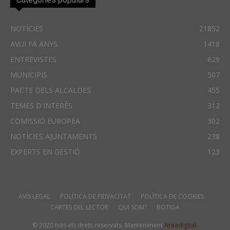
NOTÍCIES
21852
AVUI FA ANYS
1418
ENTREVISTES
629
MUNICIPIS
507
PACTE DELS ALCALDES
455
TEMES D'INTERÈS
312
COMISSIÓ EUROPEA
302
NOTÍCIES AJUNTAMENTS
238
EXPERTS EN GESTIÓ
123
AVÍS LEGAL
POLÍTICA DE PRIVACITAT
POLÍTICA DE COOKIES
CARTES DEL LECTOR
QUI SOM?
BOTIGA
© 2020 tots els drets reservats. Manteniment
Areadigital.