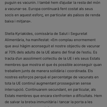
puguin es vacunin. I també hem d’ajudar la resta del món
a vacunar-se. Europa continuarà fent costat als seus
socis en aquest esforç, en particular als països de renda
baixa i mitjana».
Stella Kyriakides, comissària de Salut i Seguretat
Alimentària, ha manifestat: «Em complau enormement
que avui hàgim aconseguit el nostre objectiu de vacunar
al 70% dels adults de la UE abans del final de l’estiu. Es
tracta d’un assoliment col·lectiu de la UE i els seus Estats
membres que mostra el que és possible aconseguir quan
treballem junts de manera solidària i coordinada. Els
nostres esforços perquè el percentatge de vacunats en
tota la UE continuï augmentant prosseguiran sense
interrupció. Continuarem secundant, en particular, als
Estats membres que encara s’enfronten a dificultats. Hem
de salvar la bretxa immunitària i tancar la porta a les