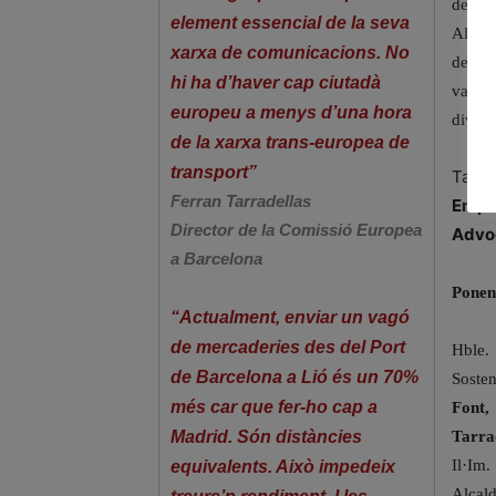
de Bar
element essencial de la seva
Alcald
xarxa de comunicacions. No
dels 
hi ha d’haver cap ciutadà
van ap
europeu a menys d’una hora
divers
de la xarxa trans-europea de
transport”
Tamb
Ferran Tarradellas
Empr
Director de la Comissió Europea
Advo
a Barcelona
Ponen
“Actualment, enviar un vagó
de mercaderies des del Port
Hble.
de Barcelona a Lió és un 70%
Soste
més car que fer-ho cap a
Font
Tarra
Madrid. Són distàncies
Il·Im.
equivalents. Això impedeix
Alcal