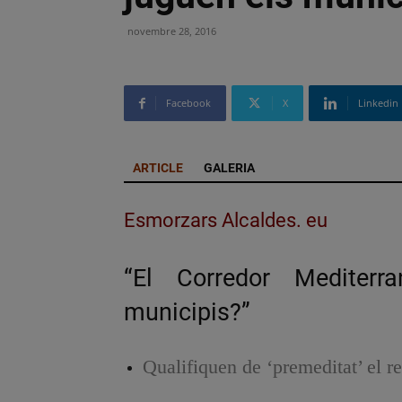
novembre 28, 2016
Facebook
X
Linkedin
ARTICLE
GALERIA
Esmorzars Alcaldes. eu
“El Corredor Mediterr
municipis?”
Qualifiquen de ‘premeditat’ el r