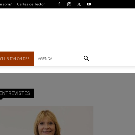
i som?
Cartes del lector
CLUB D’ALCALDES
AGENDA
ENTREVISTES