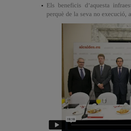
Els beneficis d’aquesta infraes
perquè de la seva no execució, a