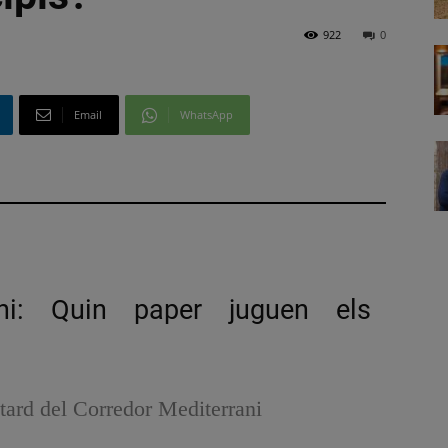
922
0
Email
WhatsApp
ani: Quin paper juguen els
etard del Corredor Mediterrani