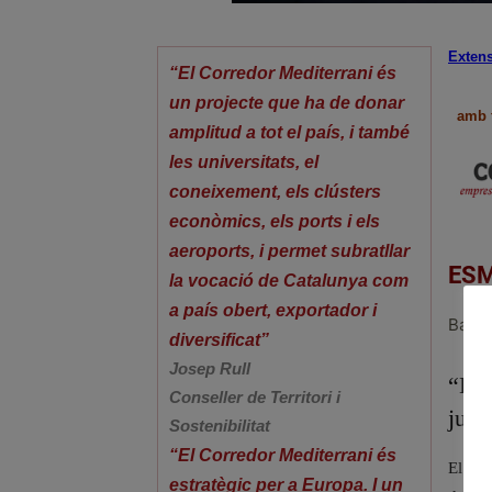
Extens
“El Corredor Mediterrani és
Exten
un projecte que ha de donar
amb f
amplitud a tot el país, i també
les universitats, el
coneixement, els clústers
econòmics, els ports i els
aeroports, i permet subratllar
ESM
la vocació de Catalunya com
a país obert, exportador i
Barce
diversificat”
Josep Rull
“El
Conseller de Territori i
jugu
Sostenibilitat
“El Corredor Mediterrani és
El pa
estratègic per a Europa. I un