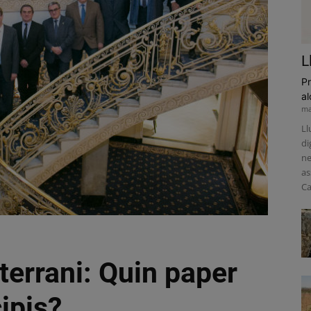
L
Pr
al
ma
Ll
di
ne
as
Ca
terrani: Quin paper
ipis?