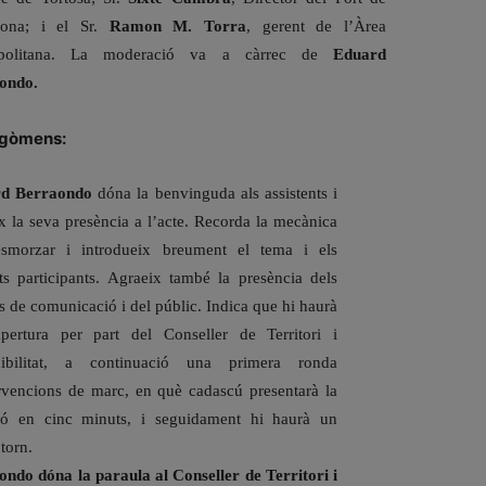
lona; i el Sr.
Ramon M. Torra
, gerent de l’Àrea
opolitana. La moderació va a càrrec de
Eduard
ondo.
egòmens:
d Berraondo
dóna la benvinguda als assistents i
x la seva presència a l’acte. Recorda la mecànica
esmorzar i introdueix breument el tema i els
s participants. Agraeix també la presència dels
s de comunicació i del públic. Indica que hi haurà
pertura per part del Conseller de Territori i
nibilitat, a continuació una primera ronda
rvencions de marc, en què cadascú presentarà la
ció en cinc minuts, i seguidament hi haurà un
torn.
ndo dóna la paraula al Conseller de Territori i