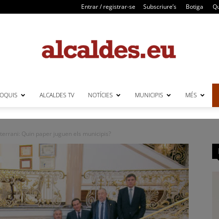
Entrar / registrar-se
Subscriure’s
Botiga
Qu
LOQUIS
ALCALDES TV
NOTÍCIES
MUNICIPIS
MÉS
Alcaldes
terrani: Quin paper juguen els municipis?