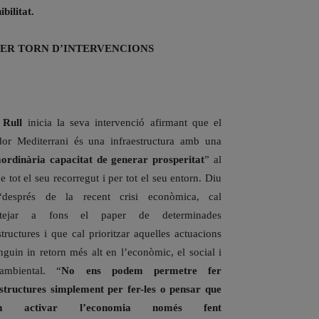
ibilitat.
ER TORN D’INTERVENCIONS
 Rull
inicia la seva intervenció afirmant que el
dor Mediterrani és una infraestructura amb una
aordinària capacitat de generar prosperitat
” al
de tot el seu recorregut i per tot el seu entorn. Diu
després de la recent crisi econòmica, cal
antejar a fons el paper de determinades
structures i que cal prioritzar aquelles actuacions
nguin in retorn més alt en l’econòmic, el social i
ambiental. “
No ens podem permetre fer
estructures simplement per fer-les o pensar que
em activar l’economia només fent