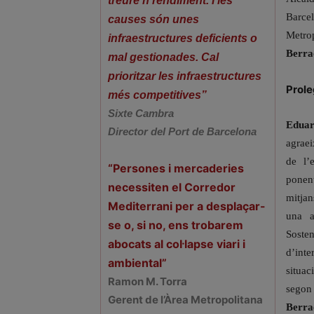
treure’n rendiment. I les
Barce
causes són unes
Metr
infraestructures deficients o
Berra
mal gestionades. Cal
prioritzar les infraestructures
Prol
més competitives”
Sixte Cambra
Eduar
Director del Port de Barcelona
agraei
de l’
“Persones i mercaderies
ponent
necessiten el Corredor
mitjan
Mediterrani per a desplaçar-
una a
se o, si no, ens trobarem
Soste
abocats al col·lapse viari i
d’inte
ambiental”
situa
Ramon M. Torra
segon 
Gerent de l’Àrea Metropolitana
Berrao