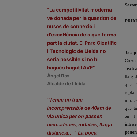
Sosten
“La competitivitat moderna
ve donada per la quantitat de
PRIM
nusos de connexió i
d’excel·lència dels que forma
part la ciutat. El Parc Científic
i Tecnològic de Lleida no
Josep
seria possible si no hi
Corre
hagués hagut l’AVE”
“
extr
Àngel Ros
llarg 
Alcalde de Lleida
que “
repl
“Tenim un tram
infrae
incomprensible de 40km de
que ti
en l’
via única per on passen
infra
mercaderies, rodalies, llarga
pod
distància…”. La poca