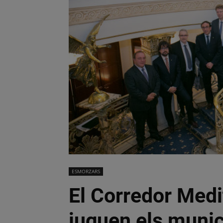
ESMORZARS
El Corredor Medi
juguen els munic