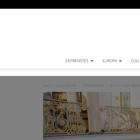
ENTREVISTES
EUROPA
COL·
Inici
COL·LOQUIS
ESMORZARS
El Corredor Medi