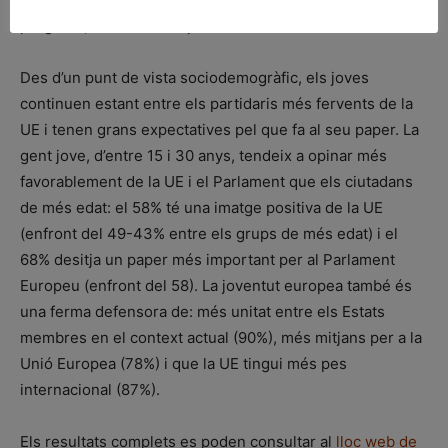
pregunta, el febrer/març del 2024.
Des d’un punt de vista sociodemogràfic, els joves
continuen estant entre els partidaris més fervents de la
UE i tenen grans expectatives pel que fa al seu paper. La
gent jove, d’entre 15 i 30 anys, tendeix a opinar més
favorablement de la UE i el Parlament que els ciutadans
de més edat: el 58% té una imatge positiva de la UE
(enfront del 49-43% entre els grups de més edat) i el
68% desitja un paper més important per al Parlament
Europeu (enfront del 58). La joventut europea també és
una ferma defensora de: més unitat entre els Estats
membres en el context actual (90%), més mitjans per a la
Unió Europea (78%) i que la UE tingui més pes
internacional (87%).
Els resultats complets es poden consultar al
lloc web de