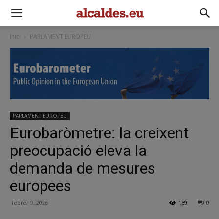
Inici
PARLAMENT EUROPEU
PARLAMENT EUROPEU
Eurobaròmetre: la creixent
preocupació eleva la
demanda de mesures
europees
febrer 9, 2026
169
0