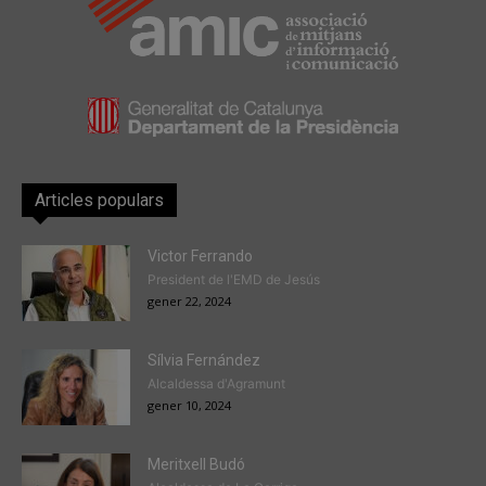
Articles populars
Victor Ferrando
President de l'EMD de Jesús
gener 22, 2024
Sílvia Fernández
Alcaldessa d'Agramunt
gener 10, 2024
Meritxell Budó