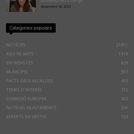
Alcaldessa de La Garriga
desembre 18, 2023
Categories populars
NOTÍCIES
21851
AVUI FA ANYS
1418
ENTREVISTES
629
MUNICIPIS
507
PACTE DELS ALCALDES
455
TEMES D'INTERÈS
312
COMISSIÓ EUROPEA
302
NOTÍCIES AJUNTAMENTS
236
EXPERTS EN GESTIÓ
123