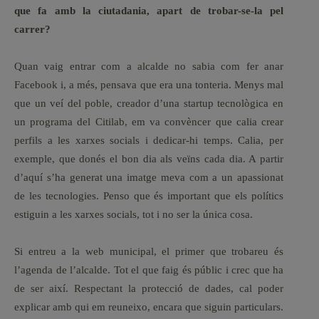
que fa amb la ciutadania, apart de trobar-se-la pel
carrer?
Quan vaig entrar com a alcalde no sabia com fer anar
Facebook i, a més, pensava que era una tonteria. Menys mal
que un veí del poble, creador d’una startup tecnològica en
un programa del Citilab, em va convèncer que calia crear
perfils a les xarxes socials i dedicar-hi temps. Calia, per
exemple, que donés el bon dia als veïns cada dia. A partir
d’aquí s’ha generat una imatge meva com a un apassionat
de les tecnologies. Penso que és important que els polítics
estiguin a les xarxes socials, tot i no ser la única cosa.
Si entreu a la web municipal, el primer que trobareu és
l’agenda de l’alcalde. Tot el que faig és públic i crec que ha
de ser així. Respectant la protecció de dades, cal poder
explicar amb qui em reuneixo, encara que siguin particulars.