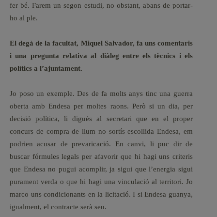
fer bé. Farem un segon estudi, no obstant, abans de portar-
ho al ple.
El degà de la facultat, Miquel Salvador, fa uns comentaris
i una pregunta relativa al diàleg entre els tècnics i els
polítics a l’ajuntament.
Jo poso un exemple. Des de fa molts anys tinc una guerra
oberta amb Endesa per moltes raons. Però si un dia, per
decisió política, li digués al secretari que en el proper
concurs de compra de llum no sortís escollida Endesa, em
podrien acusar de prevaricació. En canvi, li puc dir de
buscar fórmules legals per afavorir que hi hagi uns criteris
que Endesa no pugui acomplir, ja sigui que l’energia sigui
purament verda o que hi hagi una vinculació al territori. Jo
marco uns condicionants en la licitació. I si Endesa guanya,
igualment, el contracte serà seu.