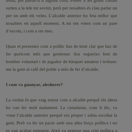
dona, per parlar-li d’alguna cosa. Potser a les grans ciutats
surten a la tele tot sovint, però per nosaltres és clau parlar un
per un amb els veïns. L’alcalde anterior ho feia millor que
nosaltres en aquell moment. A mi em veien com un pare
d’escola, i com a res mes.
Quan et presentes com a polític has de tenir clar que has de
fer quelcom més que gestionar. Ara segueixo fent de
bomber voluntari i de jugador de bàsquet amateur i trobant-
me la gent al cafè del poble a més de fer d’alcalde.
I com va guanyar, aleshores?
La veritat és que vaig entrar com a alcalde perquè els altres
ho van fer molt malament. La ciutadania, com li dic, va
votar l’alcalde anterior perquè era proper i sabia escoltar la
gent. Però va fer un pacte amb una altra força política i no
es van acabar entenent. Això va generar una crisi política a