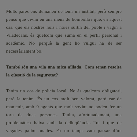
Molts pares ens demanen de tenir un institut, però sempre
penso que vivim en una mena de bombolla i que, en aquest
cas, que els nostres nois i noies surtin del poble i vagin a
Viladecans, és quelcom que suma en el perfil personal i
acadèmic. No perquè la gent ho vulgui ha de ser
necessàriament bo.
També són una vila una mica aïllada. Com tenen resolta
la qüestió de la seguretat?
Tenim un cos de policia local. No és quelcom obligatori,
però la tenim. És un cos molt ben valorat, però car de
mantenir, amb 9 agents que molt sovint no poden fer un
torn de dues persones. Tenim, afortunadament, una
problemàtica baixa amb la delinqüència. Tot i que de
vegades patim onades. Fa un temps vam passar d’un