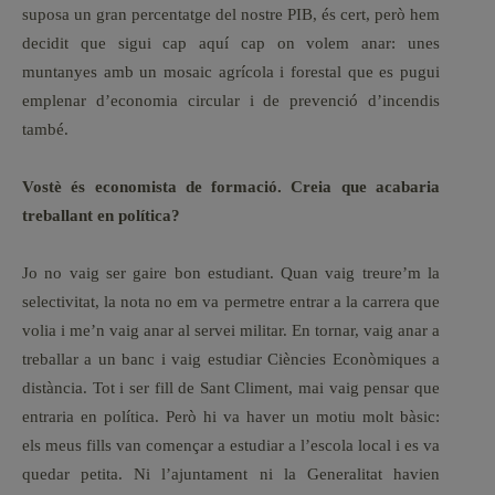
suposa un gran percentatge del nostre PIB, és cert, però hem
decidit que sigui cap aquí cap on volem anar: unes
muntanyes amb un mosaic agrícola i forestal que es pugui
emplenar d’economia circular i de prevenció d’incendis
també.
Vostè és economista de formació. Creia que acabaria
treballant en política?
Jo no vaig ser gaire bon estudiant. Quan vaig treure’m la
selectivitat, la nota no em va permetre entrar a la carrera que
volia i me’n vaig anar al servei militar. En tornar, vaig anar a
treballar a un banc i vaig estudiar Ciències Econòmiques a
distància. Tot i ser fill de Sant Climent, mai vaig pensar que
entraria en política. Però hi va haver un motiu molt bàsic:
els meus fills van començar a estudiar a l’escola local i es va
quedar petita. Ni l’ajuntament ni la Generalitat havien