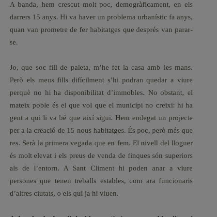
A banda, hem crescut molt poc, demogràficament, en els
darrers 15 anys. Hi va haver un problema urbanístic fa anys,
quan van prometre de fer habitatges que després van parar-
se.
Jo, que soc fill de paleta, m’he fet la casa amb les mans.
Però els meus fills difícilment s’hi podran quedar a viure
perquè no hi ha disponibilitat d’immobles. No obstant, el
mateix poble és el que vol que el municipi no creixi: hi ha
gent a qui li va bé que així sigui. Hem endegat un projecte
per a la creació de 15 nous habitatges. És poc, però més que
res. Serà la primera vegada que en fem. El nivell del lloguer
és molt elevat i els preus de venda de finques són superiors
als de l’entorn. A Sant Climent hi poden anar a viure
persones que tenen treballs estables, com ara funcionaris
d’altres ciutats, o els qui ja hi viuen.