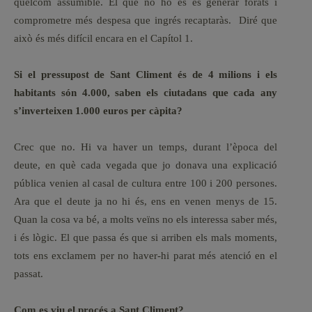
quelcom assumible. El que no ho és és generar forats i
comprometre més despesa que ingrés recaptaràs. Diré que
això és més difícil encara en el Capítol 1.
Si el pressupost de Sant Climent és de 4 milions i els
habitants són 4.000, saben els ciutadans que cada any
s’inverteixen 1.000 euros per càpita?
Crec que no. Hi va haver un temps, durant l’època del
deute, en què cada vegada que jo donava una explicació
pública venien al casal de cultura entre 100 i 200 persones.
Ara que el deute ja no hi és, ens en venen menys de 15.
Quan la cosa va bé, a molts veïns no els interessa saber més,
i és lògic. El que passa és que si arriben els mals moments,
tots ens exclamem per no haver-hi parat més atenció en el
passat.
Com es viu el procés a Sant Climent?