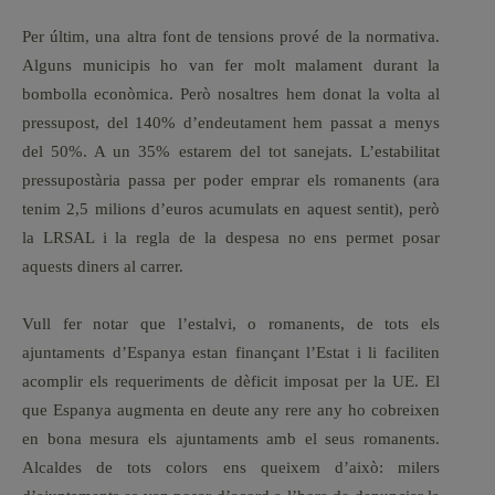
Per últim, una altra font de tensions prové de la normativa.
Alguns municipis ho van fer molt malament durant la
bombolla econòmica. Però nosaltres hem donat la volta al
pressupost, del 140% d’endeutament hem passat a menys
del 50%. A un 35% estarem del tot sanejats. L’estabilitat
pressupostària passa per poder emprar els romanents (ara
tenim 2,5 milions d’euros acumulats en aquest sentit), però
la LRSAL i la regla de la despesa no ens permet posar
aquests diners al carrer.
Vull fer notar que l’estalvi, o romanents, de tots els
ajuntaments d’Espanya estan finançant l’Estat i li faciliten
acomplir els requeriments de dèficit imposat per la UE. El
que Espanya augmenta en deute any rere any ho cobreixen
en bona mesura els ajuntaments amb el seus romanents.
Alcaldes de tots colors ens queixem d’això: milers