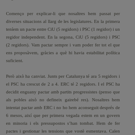
Començo per explicar-li que nosaltres hem passat per
diverses situacions al llarg de les legislatures. En la primera
teníem un pacte entre CiU (5 regidors) i PSC (1 regidor) i un
regidor independent. En la segona, CiU (5 regidors) i PSC
(2 regidors). Vam pactar sempre i vam poder fer tot el que
ens proposàvem, gràcies a què hi havia estabilitat política
suficient.
Però això ha canviat. Junts per Catalunya té ara 5 regidors i
el PSC ha crescut de 2 a 4. ERC té 2 regidors. I el PSC ha
decidit enguany pactar amb partits progressistes (penso que
als pobles això no defineix gairebé res). Nosaltres hem
intentat pactar amb ERC i no ho hem aconseguit després de
6 mesos, així que per primera vegada estem en un govern
en minoria i els pressupostos s’han tombat. Hem de fer
pactes i gestionar les tensions que vostè esmentava. Calen