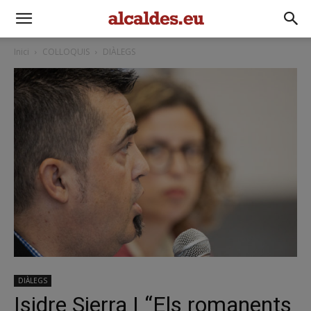
Inici
COL·LOQUIS
DIÀLEGS
DIÀLEGS
Isidre Sierra | “Els romanents