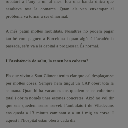
robatori a l’any a un al mes. Era una banda única que
assaltava tota la comarca. Quan els van enxampar el
problema va tornar a ser el normal.
A més patim moltes mobilitats. Nosaltres no podem pagar
tan bé com paguen a Barcelona i quan algú té l’acadèmia
passada, se’n va a la capital a progressar. És normal.
I l’assistència de salut, la tenen ben coberta?
Els que vivim a Sant Climent tenim clar que cal desplaçar-se
per moltes coses. Sempre hem tingut un CAP obert tota la
setmana. Quan hi ha vacances ens quedem sense cobertura
total i obrim només unes estones concretes. Això no vol dir
que ens quedem sense servei: l’ambulatori de Viladecans
ens queda a 13 minuts caminant o a un i mig en cotxe. I
aquest i l’hospital estan oberts cada dia.