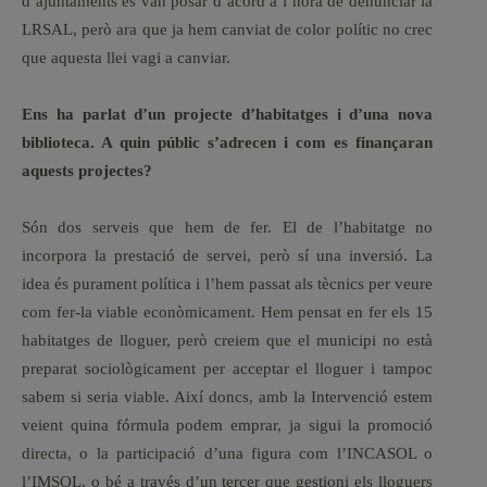
d’ajuntaments es van posar d’acord a l’hora de denunciar la
LRSAL, però ara que ja hem canviat de color polític no crec
que aquesta llei vagi a canviar.
Ens ha parlat d’un projecte d’habitatges i d’una nova
biblioteca. A quin públic s’adrecen i com es finançaran
aquests projectes?
Són dos serveis que hem de fer. El de l’habitatge no
incorpora la prestació de servei, però sí una inversió. La
idea és purament política i l’hem passat als tècnics per veure
com fer-la viable econòmicament. Hem pensat en fer els 15
habitatges de lloguer, però creiem que el municipi no està
preparat sociològicament per acceptar el lloguer i tampoc
sabem si seria viable. Així doncs, amb la Intervenció estem
veient quina fórmula podem emprar, ja sigui la promoció
directa, o la participació d’una figura com l’INCASOL o
l’IMSOL, o bé a través d’un tercer que gestioni els lloguers