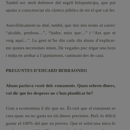
També soc molt defensor del segell Infoparticipa, que pot
ajudar a conscienciar els càrrecs públics de tot el que cal fer.
Anecdòticament us diré, també, que tinc tres noms al carrer:
“alcalde, perdona…”, “Isidre, mira que…” i “Ara que et
veig aquí…”. La gent m’ho diu cada dia abans d’explicar-
me quines necessitats tenen. De vegades puc trigar una hora
i mitja en arribar a l’ajuntament, caminant des de casa.
PREGUNTES D’EDUARD BERRAONDO
Abans parlava vostè dels romanents. Quan sobren diners,
vol dir que les despeses no s’han planificat bé?
Com a economista li dic que no. És cert que el romanent es
crea quan un no gasta tot els diners previstos. Però és difícil
gastar el 100% del que un preveu. Que et sobri una mica és