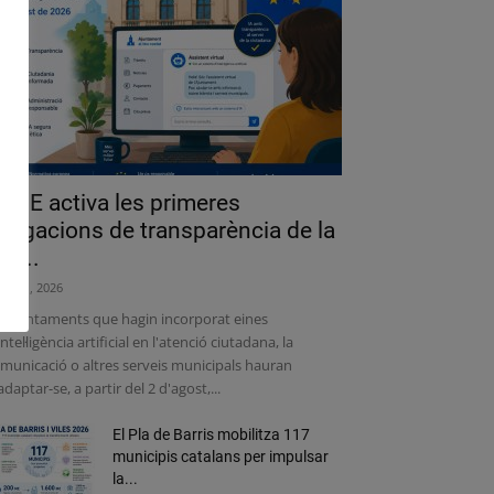
a UE activa les primeres
bligacions de transparència de la
lei...
liol 31, 2026
s ajuntaments que hagin incorporat eines
intel·ligència artificial en l'atenció ciutadana, la
municació o altres serveis municipals hauran
adaptar-se, a partir del 2 d'agost,...
El Pla de Barris mobilitza 117
municipis catalans per impulsar
la...