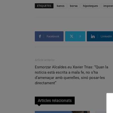
ETIQUETES
bancs
borsa
hipoteques
impost
Facebook
X
Linkedin
Article anterior
Esmorzar Alcaldes.eu Xavier Trias: “Quan la
notícia està escrita a mala fe, no s’ha
d’amenaçar amb querelles, sinó posar-les
directament”
Articles relacionats