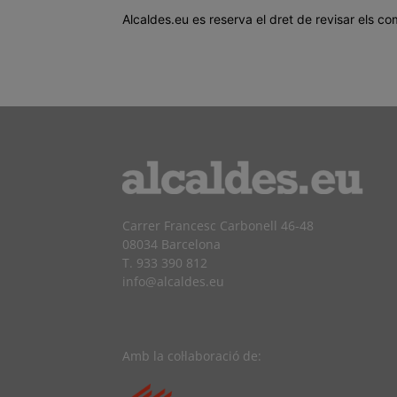
Alcaldes.eu es reserva el dret de revisar els co
Carrer Francesc Carbonell 46-48
08034 Barcelona
T. 933 390 812
info@alcaldes.eu
Amb la col·laboració de: