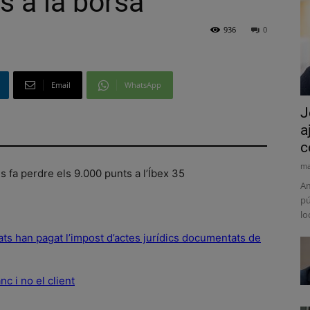
s a la borsa
936
0
Email
WhatsApp
J
a
c
ma
s fa perdre els 9.000 punts a l’Íbex 35
Am
pú
lo
ats han pagat l’impost d’actes jurídics documentats de
nc i no el client