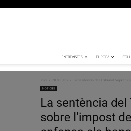
ENTREVISTES
EUROPA
COL·
Inici
NOTÍCIES
La sentència del Tribunal Suprem so
NOTÍCIES
La sentència del
sobre l’impost d