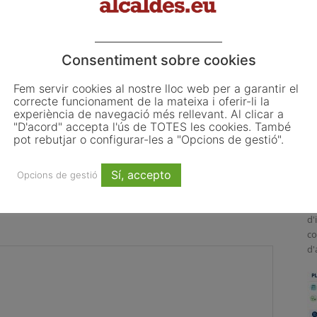
Consentiment sobre cookies
Fem servir cookies al nostre lloc web per a garantir el
correcte funcionament de la mateixa i oferir-li la
experiència de navegació més rellevant. Al clicar a
 les primeres obligacions
El Pla de Barris mobilitza 117
"D'acord" accepta l'ús de TOTES les cookies. També
ncia de la Llei d’IA que
municipis catalans per impulsar la
L
pot rebutjar o configurar-les a "Opcions de gestió".
 ajuntaments
regeneració urbana
o
L
Sí, accepto
Opcions de gestió
ju
El
d'
co
d'