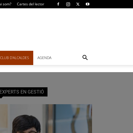
i som?
Cartes del lector
CLUB D’ALCALDES
AGENDA
EXPERTS EN GESTIÓ