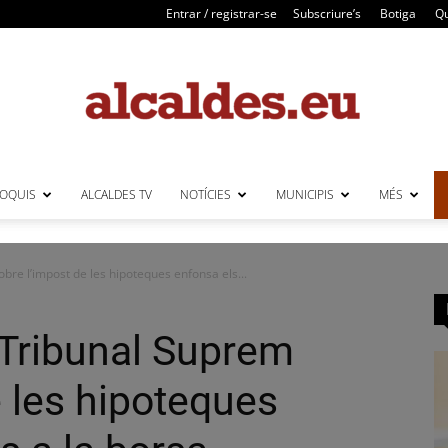
Entrar / registrar-se
Subscriure’s
Botiga
Qu
LOQUIS
ALCALDES TV
NOTÍCIES
MUNICIPIS
MÉS
Alcaldes
bre l’impost de les hipoteques enfonsa els...
 Tribunal Suprem
e les hipoteques