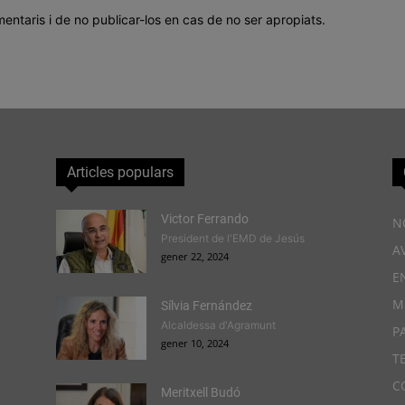
mentaris i de no publicar-los en cas de no ser apropiats.
Articles populars
Victor Ferrando
N
President de l'EMD de Jesús
A
gener 22, 2024
E
M
Sílvia Fernández
Alcaldessa d'Agramunt
P
gener 10, 2024
T
C
Meritxell Budó