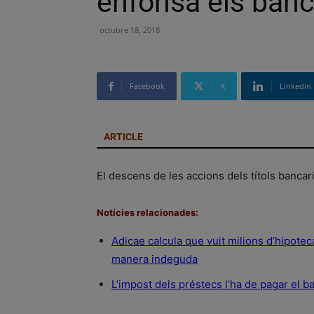
enfonsa els banc
octubre 18, 2018
Facebook
X
Linkedin
ARTICLE
El descens de les accions dels títols bancari
Notícies relacionades:
Adicae calcula que vuit milions d’hipotec
manera indeguda
L’impost dels préstecs l’ha de pagar el ba