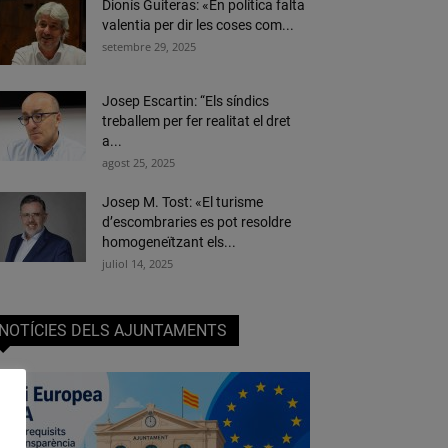
Dionís Guiteras: «En política falta
valentia per dir les coses com...
setembre 29, 2025
Josep Escartin: “Els síndics
treballem per fer realitat el dret
a...
agost 25, 2025
Josep M. Tost: «El turisme
d’escombraries es pot resoldre
homogeneïtzant els...
juliol 14, 2025
NOTÍCIES DELS AJUNTAMENTS