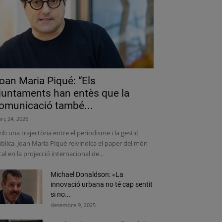
oan Maria Piqué: “Els
juntaments han entès que la
omunicació també...
rç 24, 2026
b una trajectòria entre el periodisme i la gestió
blica, Joan Maria Piqué reivindica el paper del món
cal en la projecció internacional de...
Michael Donaldson: «La
innovació urbana no té cap sentit
si no...
desembre 9, 2025