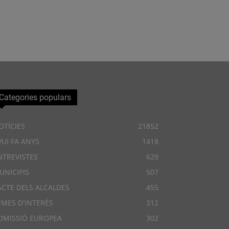
Categories populars
OTÍCIES
21852
VUI FA ANYS
1418
NTREVISTES
629
UNICIPIS
507
ACTE DELS ALCALDES
455
EMES D'INTERÈS
312
OMISSIÓ EUROPEA
302