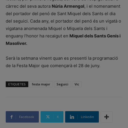
càrrec del seva autora
Núria Armengol
, i el nomenament
del portador del penó de Sant Miquel dels Sants el dia
del seguici. Cada any, el portador del penó és un vigatà o
vigatana anomenada Miquel o Miquela dels Sants i
enguany l’honor ha recaigut en
Miquel dels Sants Genís i
Masoliver.
Serà la setmana vinent quan es presenti la programació
de la Festa Major que començarà el 28 de juny.
ETIQUETES
festa major
Seguici
Vic
Facebook
X
Linkedin