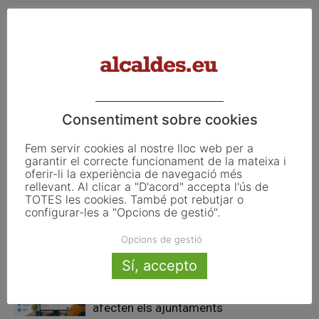
Article anterior
Article següent
La campanya de prevenció
La Diputació de Lleida
d’incendis forestals, en alerta
destinarà 681.000 € a activitats
per l’augment de les
i esdeveniments d’entitats
temperatures dels darrers
culturals durant els tres
Consentiment sobre cookies
anys
propers anys
Fem servir cookies al nostre lloc web per a
garantir el correcte funcionament de la mateixa i
Articles relacionats
oferir-li la experiència de navegació més
rellevant. Al clicar a "D'acord" accepta l'ús de
TOTES les cookies. També pot rebutjar o
Pals reclama revisar el decret dels
configurar-les a "Opcions de gestió".
habitatges d’ús turístic per preservar
l’autonomia municipal
Opcions de gestió
Sí, accepto
La UE activa les primeres obligacions
de transparència de la Llei d’IA que
afecten els ajuntaments