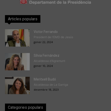
Articles populars
Victor Ferrando
President de l'EMD de Jesús
gener 22, 2024
Sílvia Fernández
Alcaldessa d'Agramunt
gener 10, 2024
Meritxell Budó
Alcaldessa de La Garriga
desembre 18, 2023
Categories populars