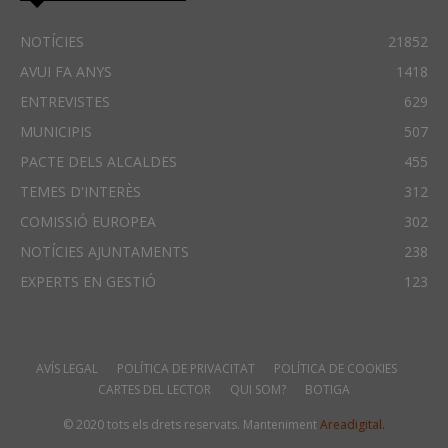
NOTÍCIES
21852
AVUI FA ANYS
1418
ENTREVISTES
629
MUNICIPIS
507
PACTE DELS ALCALDES
455
TEMES D'INTERÈS
312
COMISSIÓ EUROPEA
302
NOTÍCIES AJUNTAMENTS
238
EXPERTS EN GESTIÓ
123
AVÍS LEGAL
POLÍTICA DE PRIVACITAT
POLÍTICA DE COOKIES
CARTES DEL LECTOR
QUI SOM?
BOTIGA
© 2020 tots els drets reservats. Manteniment
Areadigital.