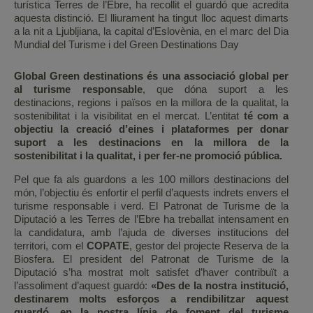
turística Terres de l’Ebre, ha recollit el guardó que acredita
aquesta distinció. El lliurament ha tingut lloc aquest dimarts
a la nit a Ljubljiana, la capital d’Eslovènia, en el marc del Dia
Mundial del Turisme i del Green Destinations Day
Global Green destinations és una associació global per
al turisme responsable
, que dóna suport a les
destinacions, regions i països en la millora de la qualitat, la
sostenibilitat i la visibilitat en el mercat. L’entitat
té com a
objectiu la creació d’eines i plataformes per donar
suport a les destinacions en la millora de la
sostenibilitat i la qualitat, i per fer-ne promoció pública.
Pel que fa als guardons a les 100 millors destinacions del
món, l’objectiu és enfortir el perfil d’aquests indrets envers el
turisme responsable i verd. El Patronat de Turisme de la
Diputació a les Terres de l’Ebre ha treballat intensament en
la candidatura, amb l’ajuda de diverses institucions del
territori, com el
COPATE
, gestor del projecte Reserva de la
Biosfera. El president del Patronat de Turisme de la
Diputació s’ha mostrat molt satisfet d’haver contribuït a
l’assoliment d’aquest guardó:
«Des de la nostra institució,
destinarem molts esforços a rendibilitzar aquest
guardó, en la nostra línia de foment del turisme