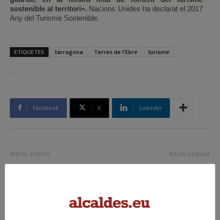
sostenible al territori».
Nacions Unides ha declarat el 2017
Any del Turisme Sostenible.
ETIQUETES
tarragona
Terres de l'Ebre
turisme
Facebook
X
Linkedin
Article anterior
Article següent
La Paeria incorporarà vehicles
En marxa l’operació “destituir
elèctrics a la flota municipal
Sánchez”
Articles relacionats