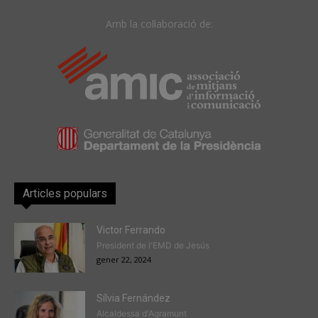
Amb la col·laboració de:
Articles populars
Victor Ferrando
President de l'EMD de Jesús
gener 22, 2024
Sílvia Fernández
Alcaldessa d'Agramunt