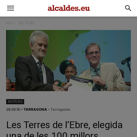
Inici
NOTÍCIES
NOTÍCIES
28.09.16
– TARRAGONA
• Tarragonès
Les Terres de l’Ebre, elegida
una de les 100 millors