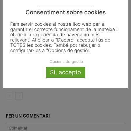
La UE activa les primeres obligacions
Consentiment sobre cookies
de transparència de la Llei d’IA que
Fem servir cookies al nostre lloc web per a
afecten els ajuntaments
garantir el correcte funcionament de la mateixa i
oferir-li la experiència de navegació més
El Pla de Barris mobilitza 117 municipis
rellevant. Al clicar a "D'acord" accepta l'ús de
TOTES les cookies. També pot rebutjar o
catalans per impulsar la regeneració
configurar-les a "Opcions de gestió".
urbana
Opcions de gestió
TESTAREG reforça la cooperació
Sí, accepto
transfronterera per impulsar el relleu
generacional al camp
FER UN COMENTARI