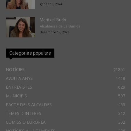
gener 10, 2024
Meritxell Budó
Alcaldessa de La Garriga
desembre 18, 2023
Categories populars
NOTÍCIES
21851
AVUI FA ANYS
1418
ENTREVISTES
629
MUNICIPIS
507
PACTE DELS ALCALDES
455
TEMES D'INTERÈS
312
COMISSIÓ EUROPEA
302
NOTÍCIES AJUNTAMENTS
236