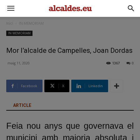
Inici
IN MEMORIAM
IN MEMORIAM
Mor l’alcalde de Campelles, Joan Dordas
maig 11, 2020
1367
0
Facebook
X
Linkedin
ARTICLE
Feia nou anys que governava el
municipi amb majoria absoluta i