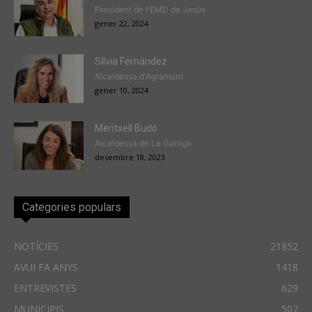
President de l'EMD de Jesús
gener 22, 2024
Sílvia Fernández
Alcaldessa d'Agramunt
gener 10, 2024
Meritxell Budó
Alcaldessa de La Garriga
desembre 18, 2023
Categories populars
NOTÍCIES
21852
AVUI FA ANYS
1418
ENTREVISTES
629
MUNICIPIS
507