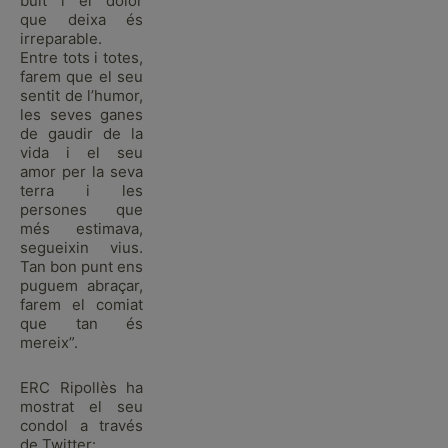
buit i el dolor
que deixa és
irreparable.
Entre tots i totes,
farem que el seu
sentit de l’humor,
les seves ganes
de gaudir de la
vida i el seu
amor per la seva
terra i les
persones que
més estimava,
segueixin vius.
Tan bon punt ens
puguem abraçar,
farem el comiat
que tan és
mereix”.
ERC Ripollès ha
mostrat el seu
condol a través
de Twitter: