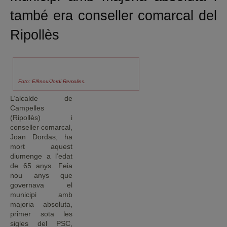
també era conseller comarcal del
Ripollès
Foto: El9nou/Jordi Remolins.
L’alcalde de
Campelles
(Ripollès) i
conseller comarcal,
Joan Dordas, ha
mort aquest
diumenge a l’edat
de 65 anys. Feia
nou anys que
governava el
municipi amb
majoria absoluta,
primer sota les
sigles del PSC,