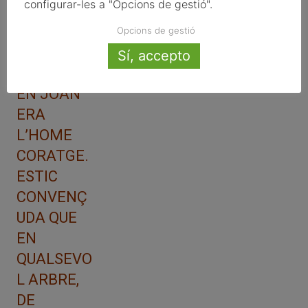
configurar-les a "Opcions de gestió".
LLUITADOR
,
Opcions de gestió
REPUBLICÀ
Sí, accepto
I DIVERTIT.
EN JOAN
ERA
L’HOME
CORATGE.
ESTIC
CONVENÇ
UDA QUE
EN
QUALSEVO
L ARBRE,
DE