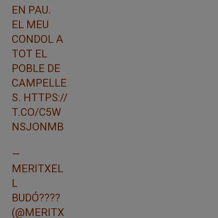
EN PAU.
EL MEU
CONDOL A
TOT EL
POBLE DE
CAMPELLE
S.
HTTPS://
T.CO/C5W
NSJONMB
—
MERITXEL
L
BUDÓ????
(@MERITX