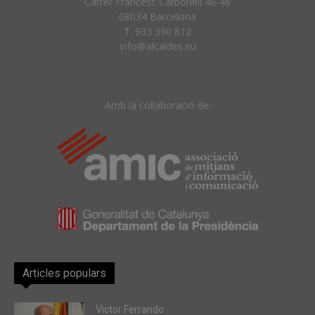
Carrer Francesc Carbonell 46-48
08034 Barcelona
T. 933 390 812
info@alcaldes.eu
Amb la col·laboració de:
Articles populars
Victor Ferrando