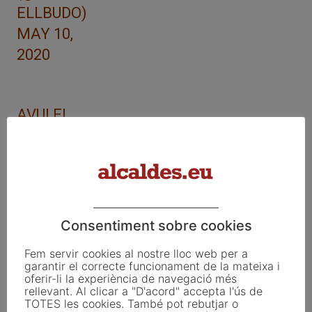
ELLBUDO)
MAY 10,
2020
AVUI EL
COMPANY
I
AMIC
@JO
ANDORDA
SRIU
ENS
Consentiment sobre cookies
HA DEIXAT.
Fem servir cookies al nostre lloc web per a
VALENT,
garantir el correcte funcionament de la mateixa i
oferir-li la experiència de navegació més
BATALLAD
rellevant. Al clicar a "D'acord" accepta l'ús de
OR,
TOTES les cookies. També pot rebutjar o