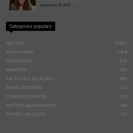
desembre 18, 2023
Categories populars
NOTÍCIES
21851
AVUI FA ANYS
1418
ENTREVISTES
629
MUNICIPIS
506
PACTE DELS ALCALDES
455
TEMES D'INTERÈS
312
COMISSIÓ EUROPEA
302
NOTÍCIES AJUNTAMENTS
236
EXPERTS EN GESTIÓ
123