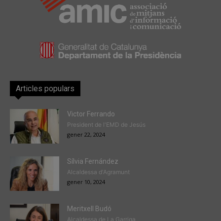
Articles populars
Victor Ferrando
President de l'EMD de Jesús
gener 22, 2024
Sílvia Fernández
Alcaldessa d'Agramunt
gener 10, 2024
Meritxell Budó
Alcaldessa de La Garriga