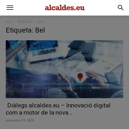
Inici
Etiquetes
Bel
Etiqueta: Bel
Diàlegs alcaldes.eu – Innovació digital
com a motor de la nova...
setembre 29, 2020