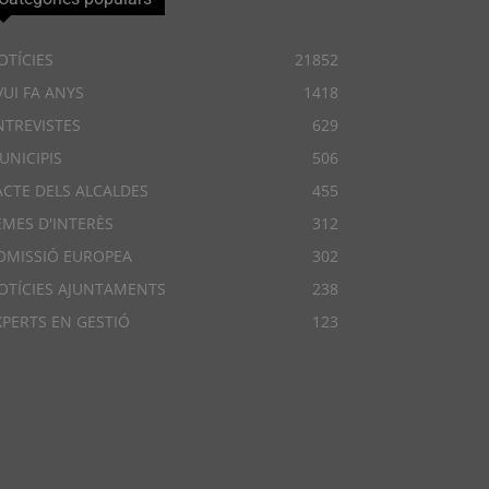
OTÍCIES
21852
VUI FA ANYS
1418
NTREVISTES
629
UNICIPIS
506
ACTE DELS ALCALDES
455
EMES D'INTERÈS
312
OMISSIÓ EUROPEA
302
OTÍCIES AJUNTAMENTS
238
XPERTS EN GESTIÓ
123