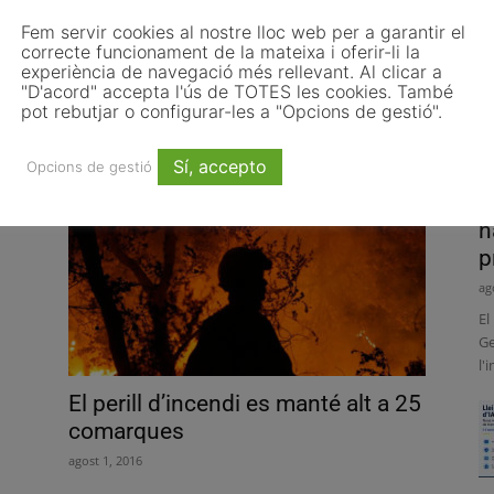
Fem servir cookies al nostre lloc web per a garantir el
correcte funcionament de la mateixa i oferir-li la
El Consell Comarcal del Moianès
experiència de navegació més rellevant. Al clicar a
"D'acord" accepta l'ús de TOTES les cookies. També
comença a adquirir competències
pot rebutjar o configurar-les a "Opcions de gestió".
amb un...
gener 24, 2017
Sí, accepto
Opcions de gestió
P
h
p
ag
El
Ge
l'
El perill d’incendi es manté alt a 25
comarques
agost 1, 2016