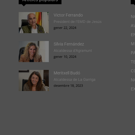
Victor Ferrando
N
President de l'EMD de Jesús
A
gener 22, 2024
E
M
Sílvia Fernández
Alcaldessa d'Agramunt
P
gener 10, 2024
T
C
Meritxell Budó
N
Alcaldessa de La Garriga
desembre 18, 2023
E