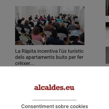
La Ràpita incentiva l’ús turístic
dels apartaments buits per fer
crèixer...
abril 13, 2017
Consentiment sobre cookies