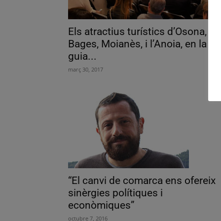
Els atractius turístics d’Osona,
Bages, Moianès, i l’Anoia, en la
guia...
març 30, 2017
“El canvi de comarca ens ofereix
sinèrgies polítiques i
econòmiques”
octubre 7, 2016