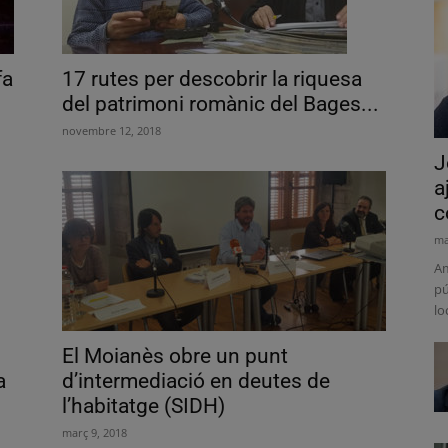
fa
17 rutes per descobrir la riquesa
del patrimoni romànic del Bages...
novembre 12, 2018
J
a
c
ma
Am
pú
lo
El Moianès obre un punt
a
d’intermediació en deutes de
l’habitatge (SIDH)
març 9, 2018