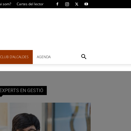
i som?
Cartes del lector
CLUB D’ALCALDES
AGENDA
EXPERTS EN GESTIÓ