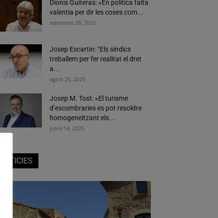
Dionís Guiteras: «En política falta
valentia per dir les coses com...
setembre 29, 2025
Josep Escartin: “Els síndics
treballem per fer realitat el dret
a...
agost 25, 2025
Josep M. Tost: «El turisme
d’escombraries es pot resoldre
homogeneïtzant els...
juliol 14, 2025
NOTICIES