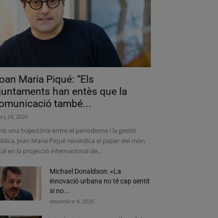
oan Maria Piqué: “Els
juntaments han entès que la
omunicació també...
rç 24, 2026
b una trajectòria entre el periodisme i la gestió
blica, Joan Maria Piqué reivindica el paper del món
cal en la projecció internacional de...
Michael Donaldson: «La
innovació urbana no té cap sentit
si no...
desembre 9, 2025