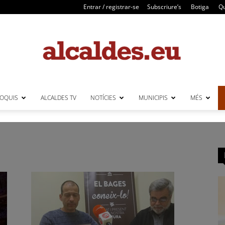
Entrar / registrar-se
Subscriure’s
Botiga
Qu
LOQUIS
ALCALDES TV
NOTÍCIES
MUNICIPIS
MÉS
Alcaldes