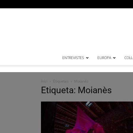
ENTREVISTES
EUROPA
COL·
Inici
Etiquetes
Moianès
Etiqueta: Moianès