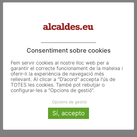
esdevenir un nou estat. Una hora després de la seva
declaració, el Senat espanyol va aprovar l’aplicació de
l’article 155 de la Constitució amb les mesures que
suspengueren l’autogovern de Catalunya, cessant-ne el
president i consellers i dissolent el Parlament. Aquestes
mesures i la manca de reconeixement originaren que la
Consentiment sobre cookies
República no s’arribés a implementar.
Fem servir cookies al nostre lloc web per a
garantir el correcte funcionament de la mateixa i
oferir-li la experiència de navegació més
rellevant. Al clicar a "D'acord" accepta l'ús de
TOTES les cookies. També pot rebutjar o
configurar-les a "Opcions de gestió".
Opcions de gestió
Sí, accepto
Facebook
X
Linkedin