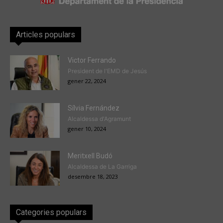
Articles populars
Victor Ferrando
President de l'EMD de Jesús
gener 22, 2024
Sílvia Fernández
Alcaldessa d'Agramunt
gener 10, 2024
Meritxell Budó
Alcaldessa de La Garriga
desembre 18, 2023
Categories populars