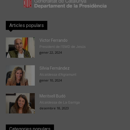
Articles populars
Victor Ferrando
President de l'EMD de Jesús
gener 22, 2024
Sílvia Fernández
Alcaldessa d'Agramunt
gener 10, 2024
Meritxell Budó
Alcaldessa de La Garriga
desembre 18, 2023
Categories populars