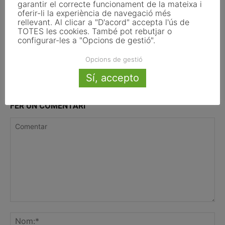
garantir el correcte funcionament de la mateixa i
oferir-li la experiència de navegació més
rellevant. Al clicar a "D'acord" accepta l'ús de
7 d’agost del 2026
TOTES les cookies. També pot rebutjar o
configurar-les a "Opcions de gestió".
Opcions de gestió
Sí, accepto
FER UN COMENTARI