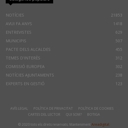
NOTÍCIES
21853
AVUI FA ANYS
1418
ENTREVISTES
629
MUNICIPIS
507
PACTE DELS ALCALDES
455
TEMES D'INTERÈS
312
COMISSIÓ EUROPEA
302
NOTÍCIES AJUNTAMENTS
238
EXPERTS EN GESTIÓ
123
AVÍS LEGAL
POLÍTICA DE PRIVACITAT
POLÍTICA DE COOKIES
CARTES DEL LECTOR
QUI SOM?
BOTIGA
© 2020 tots els drets reservats. Manteniment
Areadigital.