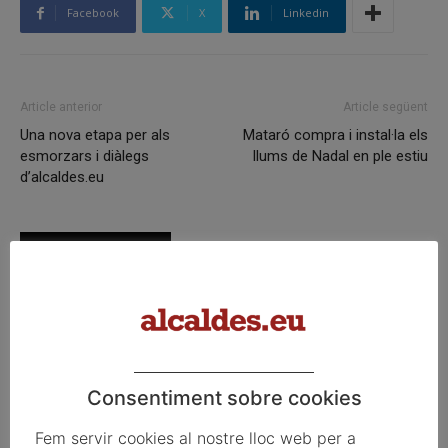
Facebook
X
Linkedin
Article anterior
Article següent
Una nova etapa per als
Mataró compra i instal·la els
esmorzars i diàlegs
llums de Nadal en ple estiu
d’alcaldes.eu
Articles relacionats
9 d’agost del 2026
Consentiment sobre cookies
8 d’agost del 2026
Fem servir cookies al nostre lloc web per a