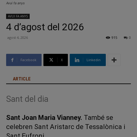
Avui fa anys
AVUI FA ANYS
4 d’agost del 2026
agost 4, 2026
915
0
Facebook
X
Linkedin
ARTICLE
Sant del dia
Sant Joan Maria Vianney.
També se
celebren Sant Aristarc de Tessalònica i
Sant Eufroni.