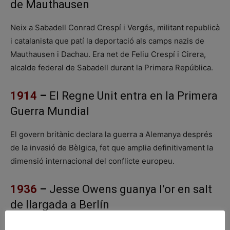
de Mauthausen
Neix a Sabadell Conrad Crespí i Vergés, militant republicà
i catalanista que patí la deportació als camps nazis de
Mauthausen i Dachau. Era net de Feliu Crespí i Cirera,
alcalde federal de Sabadell durant la Primera República.
1914
–
El Regne Unit entra en la Primera
Guerra Mundial
El govern britànic declara la guerra a Alemanya després
de la invasió de Bèlgica, fet que amplia definitivament la
dimensió internacional del conflicte europeu.
1936
–
Jesse Owens guanya l’or en salt
de llargada a Berlín
L’atleta nord-americà Jesse Owens aconsegueix la