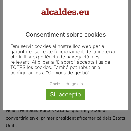
segona de les quatre medalles d’or que guanyaria als
Jocs Olímpics de Berlín, desafiant davant del règim nazi
les teories de superioritat racial.
Consentiment sobre cookies
1944
–
La policia nazi deté Anna Frank
Fem servir cookies al nostre lloc web per a
Anna Frank, la seva família i les altres persones
garantir el correcte funcionament de la mateixa i
oferir-li la experiència de navegació més
amagades a l’annex secret d’Amsterdam són descobertes
rellevant. Al clicar a "D'acord" accepta l'ús de
i detingudes després de més de dos anys ocultes. El seu
TOTES les cookies. També pot rebutjar o
configurar-les a "Opcions de gestió".
dietari esdevindria un dels grans testimonis de
l’Holocaust.
Opcions de gestió
Sí, accepto
1961
–
Neix Barack Obama
Neix a Honolulu Barack Obama, que l’any 2009 es
convertiria en el primer president afroamericà dels Estats
Units.