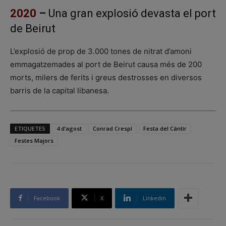
2020
–
Una gran explosió devasta el port
de Beirut
L’explosió de prop de 3.000 tones de nitrat d’amoni
emmagatzemades al port de Beirut causa més de 200
morts, milers de ferits i greus destrosses en diversos
barris de la capital libanesa.
ETIQUETES
4 d’agost
Conrad Crespí
Festa del Càntir
Festes Majors
Facebook
X
Linkedin