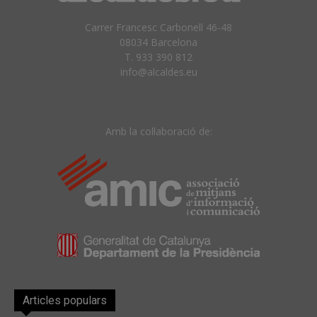
Carrer Francesc Carbonell 46-48
08034 Barcelona
T. 933 390 812
info@alcaldes.eu
Amb la col·laboració de:
Articles populars