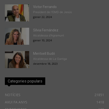
Victor Ferrando
President de l'EMD de Jesús
gener 22, 2024
Sílvia Fernández
Alcaldessa d'Agramunt
gener 10, 2024
Meritxell Budó
Alcaldessa de La Garriga
desembre 18, 2023
Categories populars
NOTÍCIES
21851
AVUI FA ANYS
1418