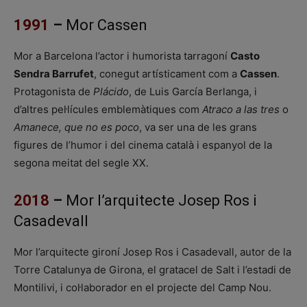
1991
–
Mor Cassen
Mor a Barcelona l’actor i humorista tarragoní
Casto
Sendra Barrufet
, conegut artísticament com a
Cassen
.
Protagonista de
Plácido
, de Luis García Berlanga, i
d’altres pel·lícules emblemàtiques com
Atraco a las tres
o
Amanece, que no es poco
, va ser una de les grans
figures de l’humor i del cinema català i espanyol de la
segona meitat del segle XX.
2018
–
Mor l’arquitecte Josep Ros i
Casadevall
Mor l’arquitecte gironí Josep Ros i Casadevall, autor de la
Torre Catalunya de Girona, el gratacel de Salt i l’estadi de
Montilivi, i col·laborador en el projecte del Camp Nou.