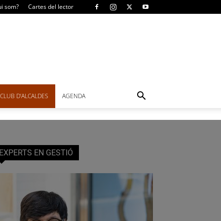
i som?
Cartes del lector
CLUB D’ALCALDES
AGENDA
EXPERTS EN GESTIÓ