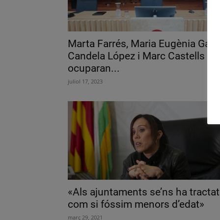
Marta Farrés, Maria Eugènia Gay,
Candela López i Marc Castells
ocuparan...
juliol 17, 2023
«Als ajuntaments se’ns ha tractat
com si fóssim menors d’edat»
març 29, 2021