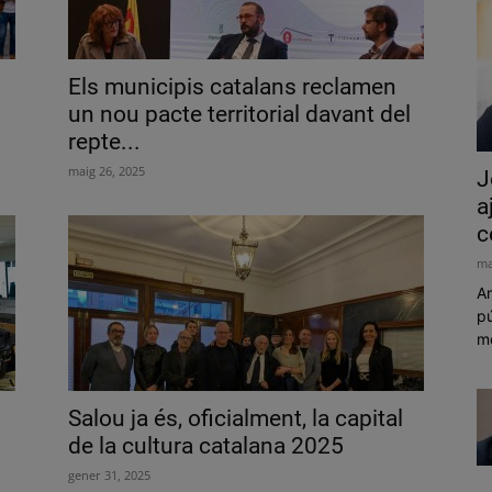
Els municipis catalans reclamen
un nou pacte territorial davant del
repte...
maig 26, 2025
J
a
c
ma
Am
pú
mó
Salou ja és, oficialment, la capital
de la cultura catalana 2025
gener 31, 2025