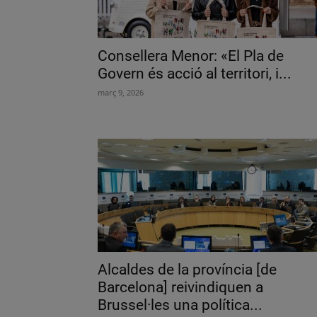
Consellera Menor: «El Pla de
Govern és acció al territori, i...
març 9, 2026
Alcaldes de la província [de
Barcelona] reivindiquen a
Brussel·les una política...