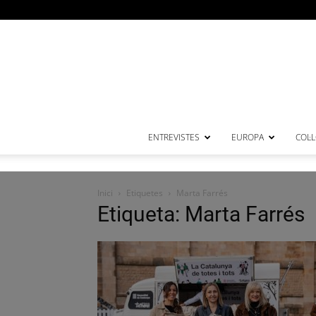
ENTREVISTES
EUROPA
COL·
Inici
Etiquetes
Marta Farrés
Etiqueta: Marta Farrés