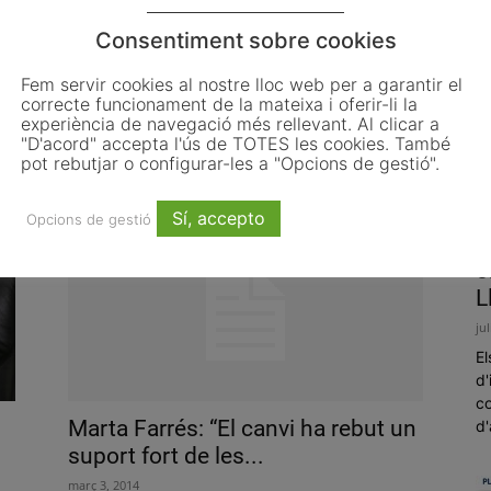
Consentiment sobre cookies
Fem servir cookies al nostre lloc web per a garantir el
Territori i l’Ajuntament de Sabadell
correcte funcionament de la mateixa i oferir-li la
signen el conveni per a la...
experiència de navegació més rellevant. Al clicar a
"D'acord" accepta l'ús de TOTES les cookies. També
gener 2, 2023
pot rebutjar o configurar-les a "Opcions de gestió".
Sí, accepto
Opcions de gestió
L
o
L
ju
El
d'
co
Marta Farrés: “El canvi ha rebut un
d'
suport fort de les...
març 3, 2014