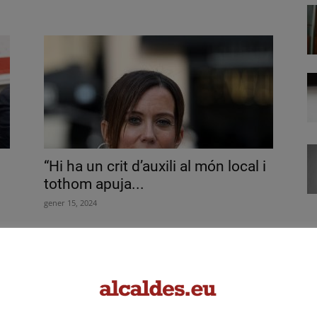
“Hi ha un crit d’auxili al món local i
tothom apuja...
gener 15, 2024