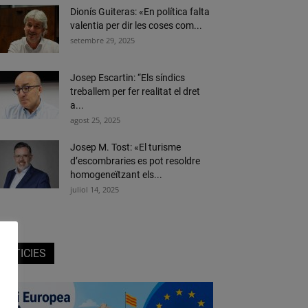
Dionís Guiteras: «En política falta
valentia per dir les coses com...
setembre 29, 2025
Josep Escartin: “Els síndics
treballem per fer realitat el dret
a...
agost 25, 2025
Josep M. Tost: «El turisme
d’escombraries es pot resoldre
homogeneïtzant els...
juliol 14, 2025
NOTICIES