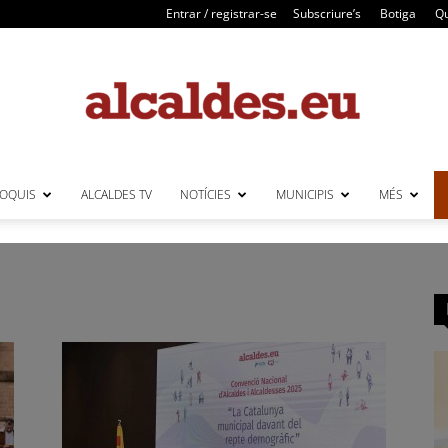
Entrar / registrar-se
Subscriure’s
Botiga
Qu
LOQUIS
ALCALDES TV
NOTÍCIES
MUNICIPIS
MÉS
Alcaldes