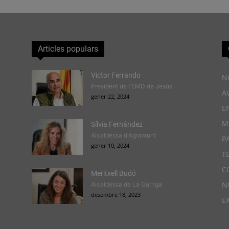
Articles populars
Victor Ferrando
N
President de l'EMD de Jesús
A
gener 22, 2024
E
M
Sílvia Fernández
Alcaldessa d'Agramunt
P
gener 10, 2024
T
C
Meritxell Budó
N
Alcaldessa de La Garriga
desembre 18, 2023
E