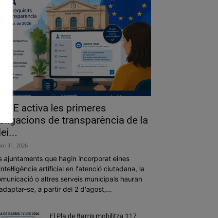
a UE activa les primeres
bligacions de transparència de la
lei...
liol 31, 2026
s ajuntaments que hagin incorporat eines
intel·ligència artificial en l'atenció ciutadana, la
municació o altres serveis municipals hauran
adaptar-se, a partir del 2 d'agost,...
El Pla de Barris mobilitza 117