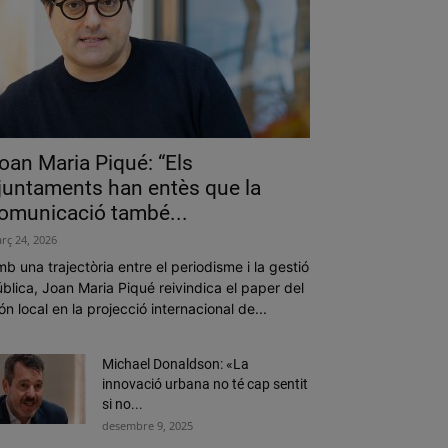
oan Maria Piqué: “Els
juntaments han entès que la
omunicació també...
rç 24, 2026
b una trajectòria entre el periodisme i la gestió
blica, Joan Maria Piqué reivindica el paper del
n local en la projecció internacional de...
Michael Donaldson: «La
innovació urbana no té cap sentit
si no...
desembre 9, 2025