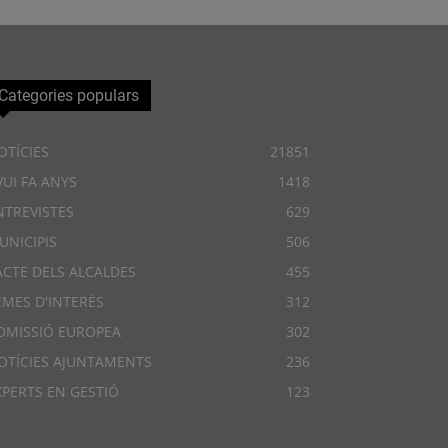
Categories populars
OTÍCIES
21851
VUI FA ANYS
1418
NTREVISTES
629
UNICIPIS
506
ACTE DELS ALCALDES
455
EMES D'INTERÈS
312
OMISSIÓ EUROPEA
302
OTÍCIES AJUNTAMENTS
236
XPERTS EN GESTIÓ
123